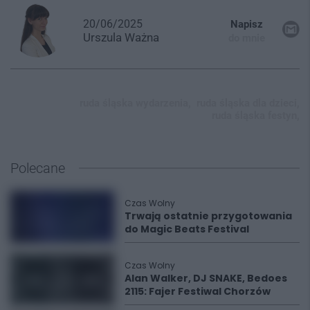
20/06/2025
Napisz
Urszula
Ważna
do mnie
ruda śląska wydarzenia,
ruda śląska dla dzieci,
ruda śląska festyn,
Polecane
Czas Wolny
Trwają ostatnie przygotowania
do Magic Beats Festival
Czas Wolny
Alan Walker, DJ SNAKE, Bedoes
2115: Fajer Festiwal Chorzów