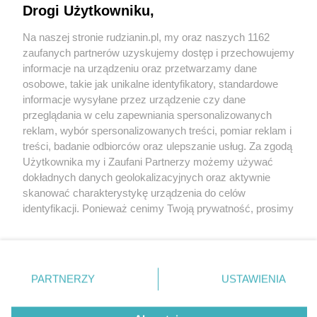
Drogi Użytkowniku,
Na naszej stronie rudzianin.pl, my oraz naszych 1162
Wydawca mediów
lokalnych
zaufanych partnerów uzyskujemy dostęp i przechowujemy
informacje na urządzeniu oraz przetwarzamy dane
osobowe, takie jak unikalne identyfikatory, standardowe
informacje wysyłane przez urządzenie czy dane
przeglądania w celu zapewniania spersonalizowanych
reklam, wybór spersonalizowanych treści, pomiar reklam i
Nie zapomnij
treści, badanie odbiorców oraz ulepszanie usług. Za zgodą
zapoznać się z:
polityką prywatności
regulamin korzystania z portali
Użytkownika my i Zaufani Partnerzy możemy używać
Twoje
miasto
Skontakuj się
z nami
dokładnych danych geolokalizacyjnych oraz aktywnie
Piekary Śląskie
Kontakt
skanować charakterystykę urządzenia do celów
Chorzów
Wydawca
identyfikacji. Ponieważ cenimy Twoją prywatność, prosimy
Tarnowskie Góry
Redakcja
Ruda Śląska
Newsletter
o zgodę na korzystanie z tych technologii poprzez
Świętochłowice
Reklama
kliknięcie „Akceptuję”. Zgoda jest dobrowolna i zawsze
Tychy
możesz ją zmienić/wycofać klikając przycisk ustawień
Bytom
Katowice
prywatności znajdujący się w lewym dolnym rogu strony
PARTNERZY
USTAWIENIA
Gliwice
. Niektóre rodzaje przetwarzania danych nie wymagają
Zabrze
Zagłębie
zgody użytkownika, ale masz prawo sprzeciwić się