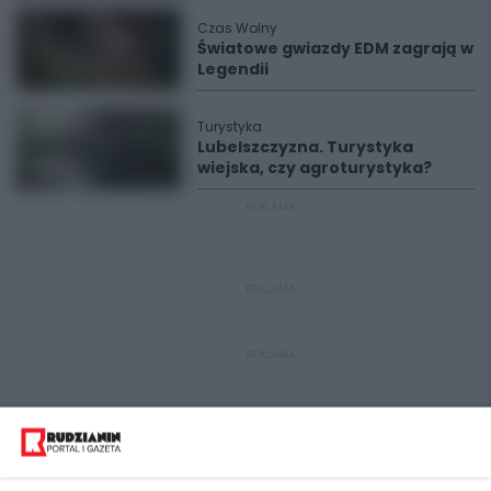
Czas Wolny
Światowe gwiazdy EDM zagrają w
Legendii
Turystyka
Lubelszczyzna. Turystyka
wiejska, czy agroturystyka?
REKLAMA
REKLAMA
REKLAMA