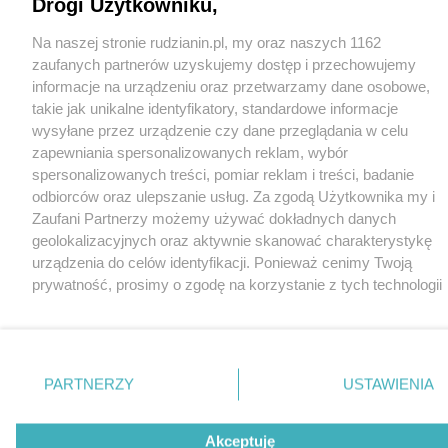
Drogi Użytkowniku,
Na naszej stronie rudzianin.pl, my oraz naszych 1162
zaufanych partnerów uzyskujemy dostęp i przechowujemy
informacje na urządzeniu oraz przetwarzamy dane osobowe,
takie jak unikalne identyfikatory, standardowe informacje
wysyłane przez urządzenie czy dane przeglądania w celu
zapewniania spersonalizowanych reklam, wybór
spersonalizowanych treści, pomiar reklam i treści, badanie
odbiorców oraz ulepszanie usług. Za zgodą Użytkownika my i
Zaufani Partnerzy możemy używać dokładnych danych
geolokalizacyjnych oraz aktywnie skanować charakterystykę
urządzenia do celów identyfikacji. Ponieważ cenimy Twoją
prywatność, prosimy o zgodę na korzystanie z tych technologii
poprzez kliknięcie „Akceptuję”. Zgoda jest dobrowolna i zawsze
możesz ją zmienić/wycofać klikając przycisk ustawień
prywatności znajdujący się w lewym dolnym rogu strony
.
Niektóre rodzaje przetwarzania danych nie wymagają zgody
PARTNERZY
USTAWIENIA
użytkownika, ale masz prawo sprzeciwić się takiemu
przetwarzaniu. Preferencje będą miały zastosowania tylko na
Akceptuję
tej witrynie.