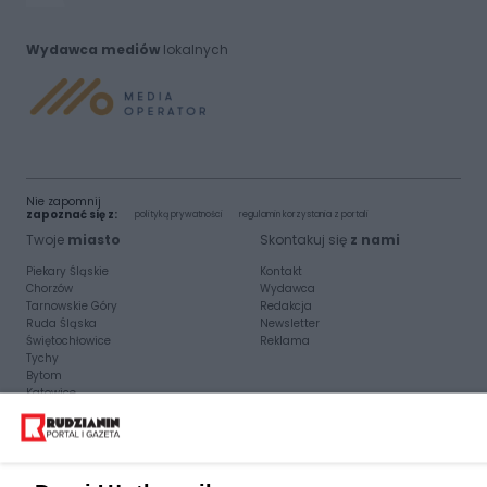
Wydawca mediów
lokalnych
Nie zapomnij
zapoznać się z:
polityką prywatności
regulamin korzystania z portali
Twoje
miasto
Skontakuj się
z nami
Piekary Śląskie
Kontakt
Chorzów
Wydawca
Tarnowskie Góry
Redakcja
Ruda Śląska
Newsletter
Świętochłowice
Reklama
Tychy
Bytom
Katowice
Gliwice
Zabrze
Zagłębie