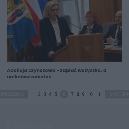
Abolicja czynszowa - zapłać wszystko, a
unikniesz odsetek
OPRZEDNIA
1
2
3
4
5
6
7
8
9
10
11
NASTĘP