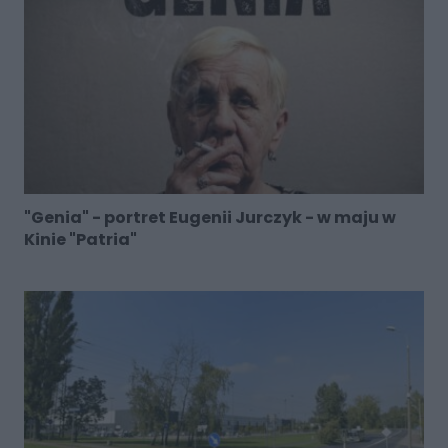
"Genia" - portret Eugenii Jurczyk - w maju w
Kinie "Patria"