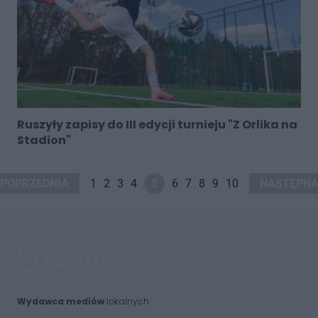
Ruszyły zapisy do III edycji turnieju "Z Orlika na
Stadion"
POPRZEDNIA
1
2
3
4
5
6
7
8
9
10
NASTĘPN
Wydawca mediów
lokalnych