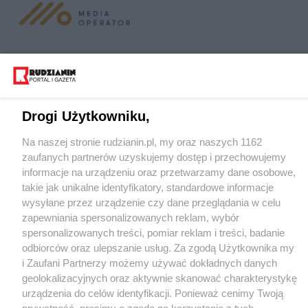
Nie zapomnij
zapoznać się z:
polityką prywatności
regulamin korzystania z portali
Twoje
miasto
Skontakuj się
z nami
Drogi Użytkowniku,
Piekary Śląskie
Kontakt
Chorzów
Wydawca
Na naszej stronie rudzianin.pl, my oraz naszych 1162
Tarnowskie Góry
Redakcja
zaufanych partnerów uzyskujemy dostęp i przechowujemy
Ruda Śląska
Newsletter
Świętochłowice
Reklama
informacje na urządzeniu oraz przetwarzamy dane osobowe,
Tychy
takie jak unikalne identyfikatory, standardowe informacje
Bytom
Katowice
wysyłane przez urządzenie czy dane przeglądania w celu
Gliwice
zapewniania spersonalizowanych reklam, wybór
Zabrze
spersonalizowanych treści, pomiar reklam i treści, badanie
Zagłębie
odbiorców oraz ulepszanie usług. Za zgodą Użytkownika my
i Zaufani Partnerzy możemy używać dokładnych danych
geolokalizacyjnych oraz aktywnie skanować charakterystykę
urządzenia do celów identyfikacji. Ponieważ cenimy Twoją