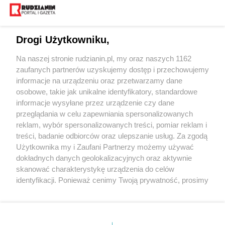
Drogi Użytkowniku,
Na naszej stronie rudzianin.pl, my oraz naszych 1162
Wydawca mediów
lokalnych
zaufanych partnerów uzyskujemy dostęp i przechowujemy
informacje na urządzeniu oraz przetwarzamy dane
osobowe, takie jak unikalne identyfikatory, standardowe
informacje wysyłane przez urządzenie czy dane
przeglądania w celu zapewniania spersonalizowanych
reklam, wybór spersonalizowanych treści, pomiar reklam i
Nie zapomnij
treści, badanie odbiorców oraz ulepszanie usług. Za zgodą
zapoznać się z:
polityką prywatności
regulamin korzystania z portali
Użytkownika my i Zaufani Partnerzy możemy używać
Twoje
miasto
Skontakuj się
z nami
dokładnych danych geolokalizacyjnych oraz aktywnie
Piekary Śląskie
Kontakt
skanować charakterystykę urządzenia do celów
Chorzów
Wydawca
identyfikacji. Ponieważ cenimy Twoją prywatność, prosimy
Tarnowskie Góry
Redakcja
Ruda Śląska
Newsletter
o zgodę na korzystanie z tych technologii poprzez
Świętochłowice
Reklama
kliknięcie „Akceptuję”. Zgoda jest dobrowolna i zawsze
Tychy
możesz ją zmienić/wycofać klikając przycisk ustawień
Bytom
Katowice
prywatności znajdujący się w lewym dolnym rogu strony