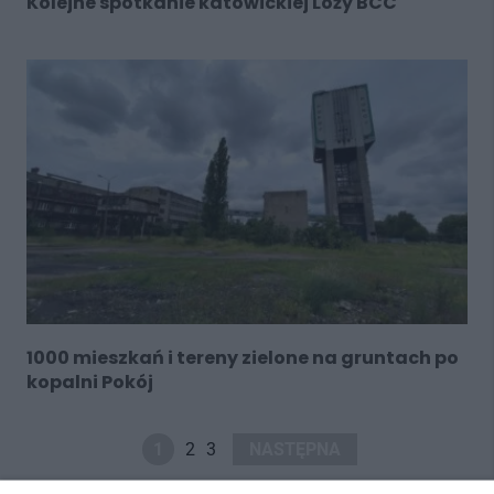
Kolejne spotkanie katowickiej Loży BCC
1000 mieszkań i tereny zielone na gruntach po
kopalni Pokój
1
2
3
NASTĘPNA