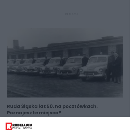
REKLAMA
Ruda Śląska lat 50. na pocztówkach.
Poznajesz te miejsca?