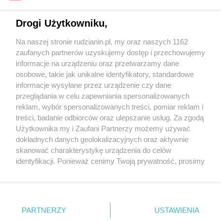
POPRZEDNIA
1
2
Drogi Użytkowniku,
Na naszej stronie rudzianin.pl, my oraz naszych 1162
zaufanych partnerów uzyskujemy dostęp i przechowujemy
informacje na urządzeniu oraz przetwarzamy dane
osobowe, takie jak unikalne identyfikatory, standardowe
Wydawca mediów
lokalnych
informacje wysyłane przez urządzenie czy dane
przeglądania w celu zapewniania spersonalizowanych
reklam, wybór spersonalizowanych treści, pomiar reklam i
treści, badanie odbiorców oraz ulepszanie usług. Za zgodą
Użytkownika my i Zaufani Partnerzy możemy używać
dokładnych danych geolokalizacyjnych oraz aktywnie
skanować charakterystykę urządzenia do celów
Nie zapomnij
zapoznać się z:
polityką prywatności
regulamin korzystania z portali
identyfikacji. Ponieważ cenimy Twoją prywatność, prosimy
Twoje
miasto
Skontakuj się
z nami
o zgodę na korzystanie z tych technologii poprzez
kliknięcie „Akceptuję”. Zgoda jest dobrowolna i zawsze
Piekary Śląskie
Kontakt
Chorzów
Wydawca
możesz ją zmienić/wycofać klikając przycisk ustawień
Tarnowskie Góry
Redakcja
prywatności znajdujący się w lewym dolnym rogu strony
Ruda Śląska
Newsletter
PARTNERZY
USTAWIENIA
Świętochłowice
Reklama
. Niektóre rodzaje przetwarzania danych nie wymagają