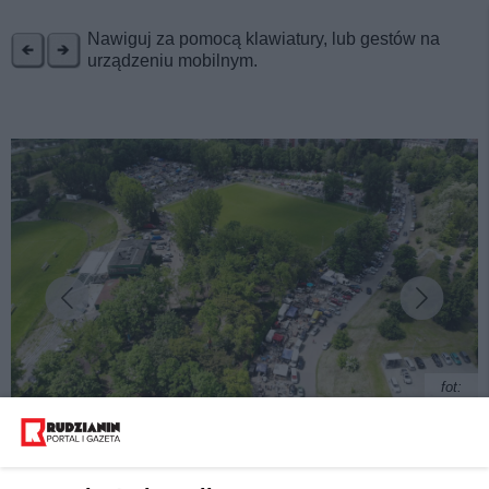
REKLAMA
Nawiguj za pomocą klawiatury, lub gestów na
urządzeniu mobilnym.
fot:
Jeszcze większy niż giełda staroci na Wirku. Trwa