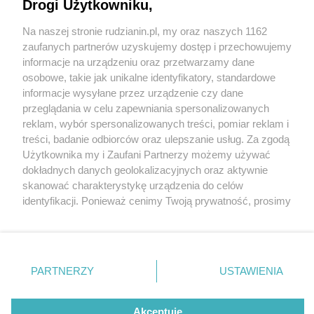
Bytomski Jarmark Staroci
Drogi Użytkowniku,
Na naszej stronie rudzianin.pl, my oraz naszych 1162
Wydawca mediów
lokalnych
zaufanych partnerów uzyskujemy dostęp i przechowujemy
informacje na urządzeniu oraz przetwarzamy dane
osobowe, takie jak unikalne identyfikatory, standardowe
informacje wysyłane przez urządzenie czy dane
przeglądania w celu zapewniania spersonalizowanych
4 / 13
reklam, wybór spersonalizowanych treści, pomiar reklam i
Nie zapomnij
treści, badanie odbiorców oraz ulepszanie usług. Za zgodą
Targ staroci w bytomiu 11
zapoznać się z:
polityką prywatności
regulamin korzystania z portali
Użytkownika my i Zaufani Partnerzy możemy używać
Twoje
miasto
Skontakuj się
z nami
dokładnych danych geolokalizacyjnych oraz aktywnie
Piekary Śląskie
Kontakt
skanować charakterystykę urządzenia do celów
Chorzów
Wydawca
identyfikacji. Ponieważ cenimy Twoją prywatność, prosimy
Tarnowskie Góry
Redakcja
Ruda Śląska
Newsletter
o zgodę na korzystanie z tych technologii poprzez
Świętochłowice
Reklama
kliknięcie „Akceptuję”. Zgoda jest dobrowolna i zawsze
Tychy
możesz ją zmienić/wycofać klikając przycisk ustawień
Bytom
Katowice
prywatności znajdujący się w lewym dolnym rogu strony
REKLAMA
PARTNERZY
USTAWIENIA
Gliwice
. Niektóre rodzaje przetwarzania danych nie wymagają
Zabrze
Zagłębie
zgody użytkownika, ale masz prawo sprzeciwić się
takiemu przetwarzaniu. Preferencje będą miały
Akceptuję