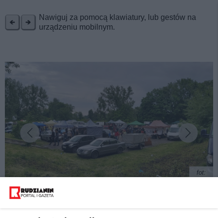
REKLAMA
Nawiguj za pomocą klawiatury, lub gestów na
urządzeniu mobilnym.
fot:
Jeszcze większy niż giełda staroci na Wirku. Trwa