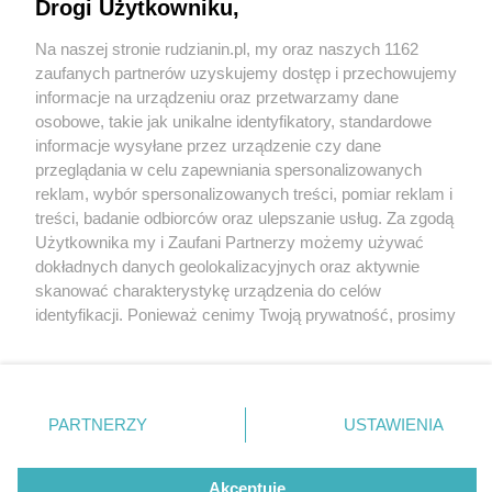
Bytomski Jarmark Staroci
Drogi Użytkowniku,
Na naszej stronie rudzianin.pl, my oraz naszych 1162
Wydawca mediów
lokalnych
zaufanych partnerów uzyskujemy dostęp i przechowujemy
informacje na urządzeniu oraz przetwarzamy dane
osobowe, takie jak unikalne identyfikatory, standardowe
informacje wysyłane przez urządzenie czy dane
przeglądania w celu zapewniania spersonalizowanych
3 / 13
reklam, wybór spersonalizowanych treści, pomiar reklam i
Nie zapomnij
treści, badanie odbiorców oraz ulepszanie usług. Za zgodą
Targ staroci w bytomiu 07
zapoznać się z:
polityką prywatności
regulamin korzystania z portali
Użytkownika my i Zaufani Partnerzy możemy używać
Twoje
miasto
Skontakuj się
z nami
dokładnych danych geolokalizacyjnych oraz aktywnie
Piekary Śląskie
Kontakt
skanować charakterystykę urządzenia do celów
Chorzów
Wydawca
identyfikacji. Ponieważ cenimy Twoją prywatność, prosimy
Tarnowskie Góry
Redakcja
Ruda Śląska
Newsletter
o zgodę na korzystanie z tych technologii poprzez
Świętochłowice
Reklama
kliknięcie „Akceptuję”. Zgoda jest dobrowolna i zawsze
Tychy
możesz ją zmienić/wycofać klikając przycisk ustawień
Bytom
Katowice
prywatności znajdujący się w lewym dolnym rogu strony
REKLAMA
PARTNERZY
USTAWIENIA
Gliwice
. Niektóre rodzaje przetwarzania danych nie wymagają
Zabrze
Zagłębie
zgody użytkownika, ale masz prawo sprzeciwić się
takiemu przetwarzaniu. Preferencje będą miały
Akceptuję