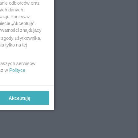
anie odbiorców oraz
Redakcja
nych danych
Newsletter
Reklama
kacji. Ponieważ
ięcie „Akceptuję”.
ywatności znajdujący
ą zgody użytkownika,
fot:
 tylko na tej
 naszych serwisów
esz w
Polityce
Akceptuję