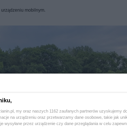
REKLAMA
a urządzeniu mobilnym.
niku,
zianin.pl, my oraz naszych 1162 zaufanych partnerów uzyskujemy do
Twoje
miasto
cje na urządzeniu oraz przetwarzamy dane osobowe, takie jak unika
Piekary Śląskie
je wysyłane przez urządzenie czy dane przeglądania w celu zapewn
Chorzów