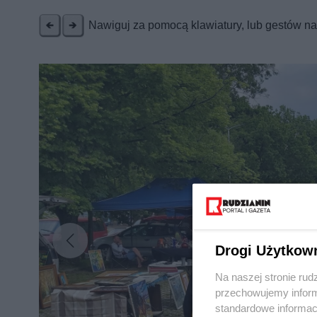
Nawiguj za pomocą klawiatury, lub gestów n
Drogi Użytkow
Na naszej stronie rud
przechowujemy informa
standardowe informac
Nie zapomnij