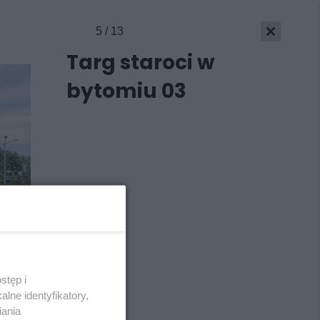
5 / 13
Targ staroci w
bytomiu 03
stęp i
Skontakuj się
z nami
lne identyfikatory,
Kontakt
iania
Wydawca