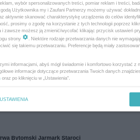
klam, wybór spersonalizowanych treści, pomiar reklam i treści, bad
i
regulamin korzystania z portali
Tarnowskie Góry
 zgodą Użytkownika my i Zaufani Partnerzy możemy używać dokład
Ruda Śląska
Świętochłowice
az aktywnie skanować charakterystykę urządzenia do celów identyfi
Tychy
ść, prosimy o zgodę na korzystanie z tych technologii poprzez klikn
Bytom
Katowice
a i zawsze możesz ją zmienić/wycofać klikając przycisk ustawień pr
Gliwice
ogu strony
. Niektóre rodzaje przetwarzania danych nie wymagaj
Zabrze
Zagłębie
iwić się takiemu przetwarzaniu. Preferencje będą miały zastosowania
szymi informacjami, abyś mógł świadomie i komfortowo korzystać z
gółowe informacje dotyczące przetwarzania Twoich danych znajdzi
s
oraz po kliknięciu w „Ustawienia”.
USTAWIENIA
 Trwa Bytomski Jarmark Staroci