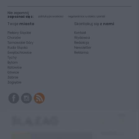
Nie zapomnij
zapoznać się z:
polityką prywatności
regulamin korzystania z portali
Twoje
miasto
Skontakuj się
z nami
Piekary Śląskie
Kontakt
Chorzów
Wydawca
Tarnowskie Góry
Redakcja
Ruda Śląska
Newsletter
Świętochłowice
Reklama
Tychy
Bytom
Katowice
Gliwice
Zabrze
Zagłębie