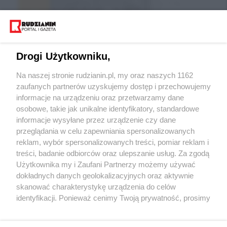
Drogi Użytkowniku,
Na naszej stronie rudzianin.pl, my oraz naszych 1162
zaufanych partnerów uzyskujemy dostęp i przechowujemy
informacje na urządzeniu oraz przetwarzamy dane
Wróć do strony głównej
osobowe, takie jak unikalne identyfikatory, standardowe
informacje wysyłane przez urządzenie czy dane
ślązag.pl
przeglądania w celu zapewniania spersonalizowanych
reklam, wybór spersonalizowanych treści, pomiar reklam i
treści, badanie odbiorców oraz ulepszanie usług. Za zgodą
0
%
Użytkownika my i Zaufani Partnerzy możemy używać
dokładnych danych geolokalizacyjnych oraz aktywnie
skanować charakterystykę urządzenia do celów
identyfikacji. Ponieważ cenimy Twoją prywatność, prosimy
o zgodę na korzystanie z tych technologii poprzez
kliknięcie „Akceptuję”. Zgoda jest dobrowolna i zawsze