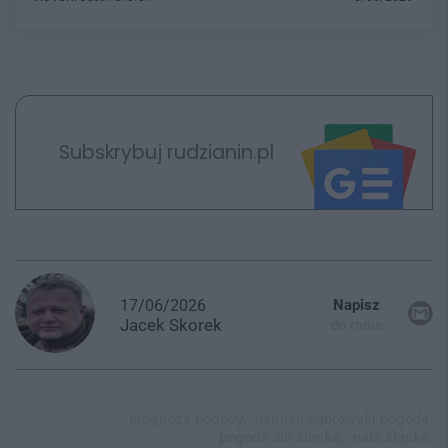
Subskrybuj rudzianin.pl
17/06/2026
Napisz
Jacek
Skorek
do mnie
prognoza pogody,
damian dąbrowski pogoda,
pogoda dla śląska,
ruda śląska,