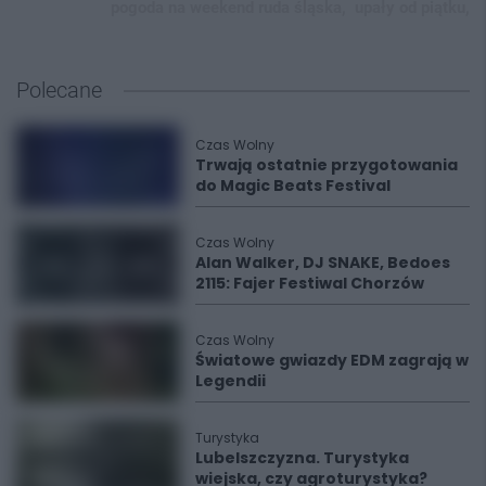
pogoda na weekend ruda śląska,
upały od piątku,
Polecane
Czas Wolny
Trwają ostatnie przygotowania
do Magic Beats Festival
Czas Wolny
Alan Walker, DJ SNAKE, Bedoes
2115: Fajer Festiwal Chorzów
Czas Wolny
Światowe gwiazdy EDM zagrają w
Legendii
Turystyka
Lubelszczyzna. Turystyka
wiejska, czy agroturystyka?