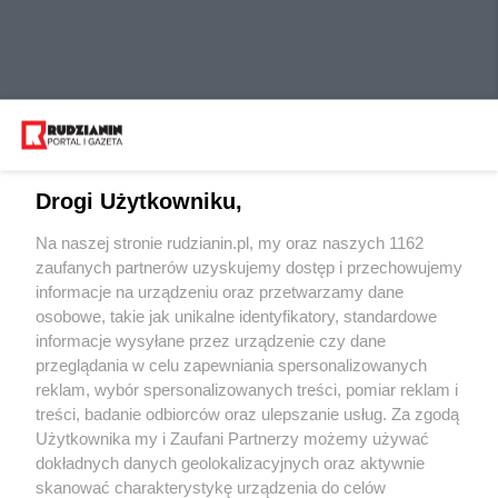
Drogi Użytkowniku,
Na naszej stronie rudzianin.pl, my oraz naszych 1162
Wydawca mediów
lokalnych
zaufanych partnerów uzyskujemy dostęp i przechowujemy
informacje na urządzeniu oraz przetwarzamy dane
osobowe, takie jak unikalne identyfikatory, standardowe
informacje wysyłane przez urządzenie czy dane
przeglądania w celu zapewniania spersonalizowanych
reklam, wybór spersonalizowanych treści, pomiar reklam i
Nie zapomnij
treści, badanie odbiorców oraz ulepszanie usług. Za zgodą
zapoznać się z:
polityką prywatności
regulamin korzystania z portali
Użytkownika my i Zaufani Partnerzy możemy używać
Twoje
miasto
Skontaktuj się
z nami
dokładnych danych geolokalizacyjnych oraz aktywnie
Piekary Śląskie
Kontakt
skanować charakterystykę urządzenia do celów
Chorzów
Wydawca