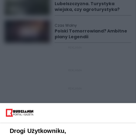
Lubelszczyzna. Turystyka
wiejska, czy agroturystyka?
Czas Wolny
Polski Tomorrowland? Ambitne
plany Legendii
REKLAMA
REKLAMA
REKLAMA
Drogi Użytkowniku,