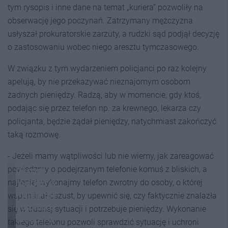
tym rysopis i inne dane na temat „kuriera” pozwoliły na
obserwację jego poczynań. Zatrzymany mężczyzna
usłyszał prokuratorskie zarzuty, a rudzki sąd podjął decyzję
o zastosowaniu wobec niego aresztu tymczasowego.
W związku z tym wydarzeniem policjanci po raz kolejny
apelują, by nie przekazywać nieznajomym osobom
żadnych pieniędzy. Radzą, aby w momencie, gdy ktoś,
podając się przez telefon np. za krewnego, lekarza czy
policjanta, będzie żądał pieniędzy, natychmiast zakończyć
taką rozmowę.
- Jeżeli mamy wątpliwości lub nie wiemy, jak zareagować
powiedzmy o podejrzanym telefonie komuś z bliskich, a
Okradł
market w
najlepiej wykonajmy telefon zwrotny do osoby, o której
Halembie
wspominał oszust, by upewnić się, czy faktycznie znalazła
na blisko
się w trudnej sytuacji i potrzebuje pieniędzy. Wykonanie
1000 zł, w
takiego telefonu pozwoli sprawdzić sytuację i uchroni