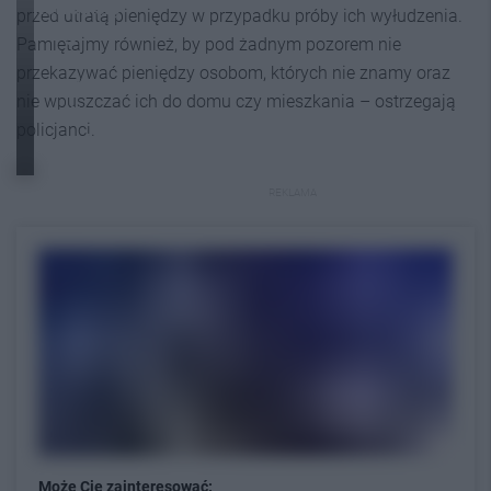
końcu się
przed utratą pieniędzy w przypadku próby ich wyłudzenia.
doigrał.
Pamiętajmy również, by pod żadnym pozorem nie
37-letni
przekazywać pieniędzy osobom, których nie znamy oraz
rudzianin
nie wpuszczać ich do domu czy mieszkania – ostrzegają
trafił do
policjanci.
aresztu
REKLAMA
Może Cię zainteresować: