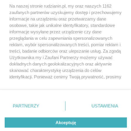
Na naszej stronie rudzianin.pl, my oraz naszych 1162
Wydawca mediów
lokalnych
zaufanych partnerów uzyskujemy dostęp i przechowujemy
informacje na urządzeniu oraz przetwarzamy dane
osobowe, takie jak unikalne identyfikatory, standardowe
informacje wysyłane przez urządzenie czy dane
przeglądania w celu zapewniania spersonalizowanych
reklam, wybór spersonalizowanych treści, pomiar reklam i
Nie zapomnij
treści, badanie odbiorców oraz ulepszanie usług. Za zgodą
zapoznać się z:
polityką prywatności
regulamin korzystania z portali
Użytkownika my i Zaufani Partnerzy możemy używać
Twoje
miasto
Skontakuj się
z nami
dokładnych danych geolokalizacyjnych oraz aktywnie
Piekary Śląskie
Kontakt
skanować charakterystykę urządzenia do celów
Chorzów
Wydawca
identyfikacji. Ponieważ cenimy Twoją prywatność, prosimy
Tarnowskie Góry
Redakcja
Ruda Śląska
Newsletter
o zgodę na korzystanie z tych technologii poprzez
Świętochłowice
Reklama
kliknięcie „Akceptuję”. Zgoda jest dobrowolna i zawsze
Tychy
możesz ją zmienić/wycofać klikając przycisk ustawień
Bytom
Katowice
prywatności znajdujący się w lewym dolnym rogu strony
PARTNERZY
USTAWIENIA
Gliwice
. Niektóre rodzaje przetwarzania danych nie wymagają
Zabrze
Zagłębie
zgody użytkownika, ale masz prawo sprzeciwić się
Akceptuję
takiemu przetwarzaniu. Preferencje będą miały
zastosowania tylko na tej witrynie.