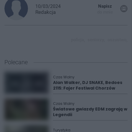
10/03/2024
Napisz
Redakcja
do mnie
policja,
seniorzy,
oszustwo,
Polecane
Czas Wolny
Alan Walker, DJ SNAKE, Bedoes
2115: Fajer Festiwal Chorzów
Czas Wolny
Światowe gwiazdy EDM zagrają w
Legendii
Turystyka