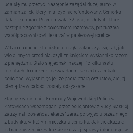
uda się mu przeżyć. Następnie zażądał dużej sumy w
zamian za lek, który miał być nie refundowany. Seniorka
dała się nabrać. Przygotowała 32 tysiące złotych, które
następnie zgodnie z poleceniem rozmówcy, przekazała
współpracownikowi „lekarza” w papierowej torebce.
W tym momencie ta historia mogła zakończyć się tak, jak
wiele innych przed nią, czyli zniknięciem wysłannika razem
z pieniędzmi. Stało się jednak inaczej. Po kilkunastu
minutach do niczego nieświadomej seniorki zapukali
policjanci wyjaśniając jej, że padła ofiarą oszustów, ale jej
pieniądze w całości zostały odzyskane.
Śląscy kryminalni z Komendy Wojewódzkiej Policji w
Katowicach wspomagani przez policjantów z Rudy Śląskiej
zatrzymali posłańca „lekarza” zaraz po wyjściu przez niego
z budynku, w którym mieszkała seniorka. Jak się okazało
zebrane wcześniej w trakcie realizacji sprawy informacje, w