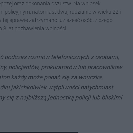
ępczej oraz dokonania oszustw. Na wniosek
m policyjnym, natomiast dwaj rudzianie w wieku 22 i
 tej sprawie zatrzymano już sześć osób, z czego
do 8 lat pozbawienia wolności.
ść podczas rozmów telefonicznych z osobami,
iny, policjantów, prokuratorów lub pracowników
efon każdy może podać się za wnuczka,
adku jakichkolwiek wątpliwości natychmiast
się z najbliższą jednostką policji lub bliskimi