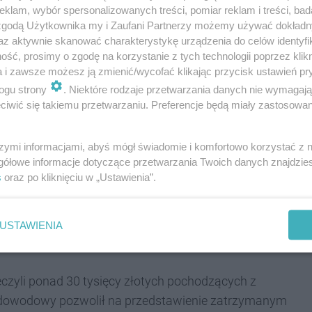
o cztery zostały tymczasowo aresztowane.
klam, wybór spersonalizowanych treści, pomiar reklam i treści, bad
 zgodą Użytkownika my i Zaufani Partnerzy możemy używać dokład
az aktywnie skanować charakterystykę urządzenia do celów identyfi
ść, prosimy o zgodę na korzystanie z tych technologii poprzez klikn
sięcy prowadzą sprawę zorganizowanej grupy
a i zawsze możesz ją zmienić/wycofać klikając przycisk ustawień pr
ogu strony
. Niektóre rodzaje przetwarzania danych nie wymagaj
jewództwa śląskiego wyłudzała pieniądze od
iwić się takiemu przetwarzaniu. Preferencje będą miały zastosowania
tując łatwowierność i emocje seniorów,
icjantów, prokuratorów czy pracowników
szymi informacjami, abyś mógł świadomie i komfortowo korzystać z
gółowe informacje dotyczące przetwarzania Twoich danych znajdzi
onicznych tworzyli dramatyczne historie o
s
oraz po kliknięciu w „Ustawienia”.
ach czy działaniach przeciwko przestępcom,
im oszczędności życia - informuje policja.
USTAWIENIA
czyli ponad 30 tysięcy złotych pochodzących z
ł dowodowy pozwolił na przedstawienie zatrzymanym