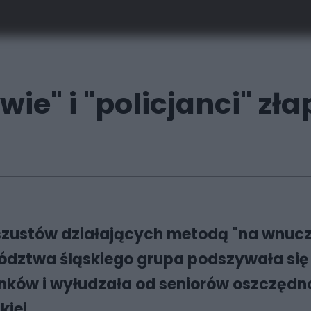
ie" i "policjanci" zł
zustów działających metodą "na wnuczka
ewództwa śląskiego grupa podszywała si
nków i wyłudzała od seniorów oszczęd
iej.