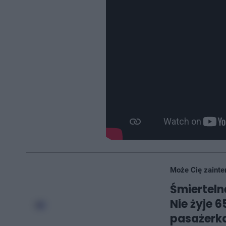
Może Cię zainte
Śmierteln
Nie żyje 
pasażerka