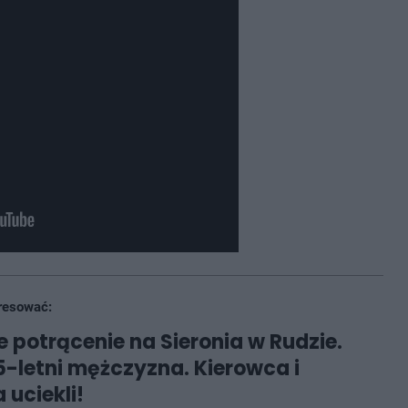
resować:
e potrącenie na Sieronia w Rudzie.
65-letni mężczyzna. Kierowca i
 uciekli!