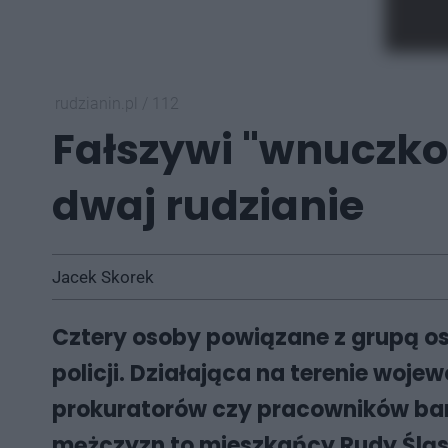
rudzianin.pl
/
112
Fałszywi "wnuczkow
dwaj rudzianie
Jacek Skorek
Cztery osoby powiązane z grupą os
policji. Działająca na terenie woj
prokuratorów czy pracowników ba
mężczyzn to mieszkańcy Rudy Śląsk