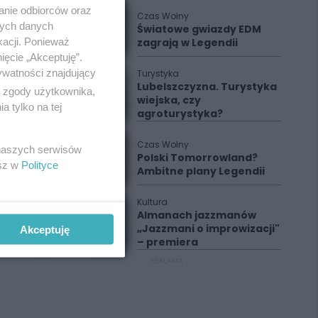
anie odbiorców oraz
Czas Wolny
nych danych
Światowe gwiazdy EDM
kacji. Ponieważ
zagrają w Legendii
ięcie „Akceptuję”.
ywatności znajdujący
Turystyka
Lubelszczyzna. Turystyka
ą zgody użytkownika,
wiejska, czy
 tylko na tej
agroturystyka?
Czas Wolny
 naszych serwisów
Polski Tomorrowland?
esz w
Polityce
Ambitne plany Legendii
Kultura
Almanach jazzmanów
„Jazzmani o improwizacji"
Akceptuję
– premiera
REKLAMA