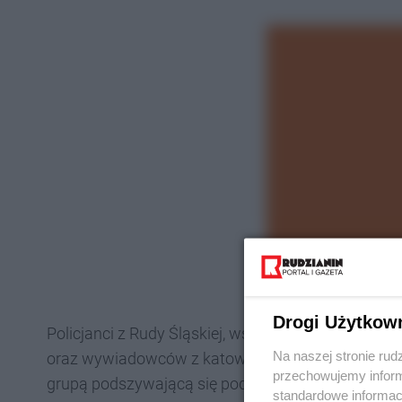
Drogi Użytkow
Policjanci z Rudy Śląskiej, wspierani przez krymi
Na naszej stronie rud
oraz wywiadowców z katowickiego Oddziału Prewenc
przechowujemy informa
grupą podszywającą się pod wnuczków, policjant
standardowe informac