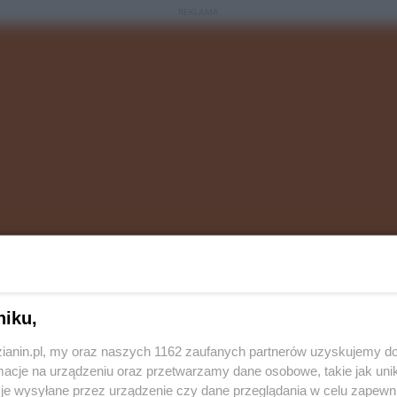
REKLAMA
niku,
nalnych z Komendy Wojewódzkiej Policji w Katowicach
zianin.pl, my oraz naszych 1162 zaufanych partnerów uzyskujemy do
ji Policji, zatrzymali cztery osoby powiązane z
cje na urządzeniu oraz przetwarzamy dane osobowe, takie jak unika
ów, prokuratorów czy pracowników banków. Łącznie
je wysyłane przez urządzenie czy dane przeglądania w celu zapewn