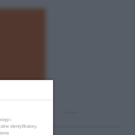
REKLAMA
stęp i
Polecane
lne identyfikatory,
iania