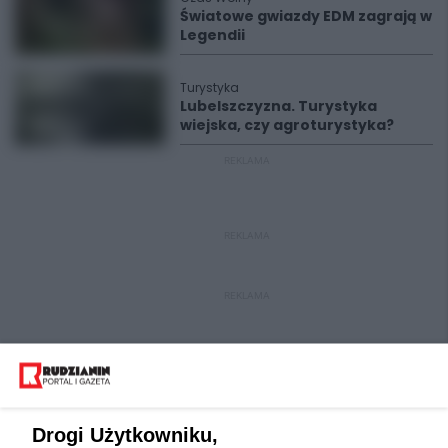
Światowe gwiazdy EDM zagrają w
Legendii
Turystyka
Lubelszczyzna. Turystyka
wiejska, czy agroturystyka?
REKLAMA
REKLAMA
REKLAMA
Drogi Użytkowniku,