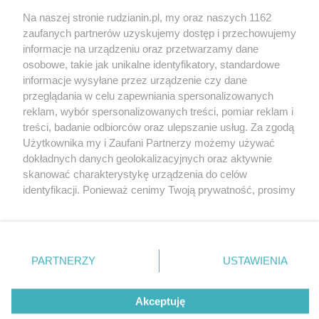
Na naszej stronie rudzianin.pl, my oraz naszych 1162
Wydawca mediów
lokalnych
zaufanych partnerów uzyskujemy dostęp i przechowujemy
informacje na urządzeniu oraz przetwarzamy dane
osobowe, takie jak unikalne identyfikatory, standardowe
informacje wysyłane przez urządzenie czy dane
przeglądania w celu zapewniania spersonalizowanych
reklam, wybór spersonalizowanych treści, pomiar reklam i
Nie zapomnij
treści, badanie odbiorców oraz ulepszanie usług. Za zgodą
zapoznać się z:
polityką prywatności
regulamin korzystania z portali
Użytkownika my i Zaufani Partnerzy możemy używać
Twoje
miasto
Skontakuj się
z nami
dokładnych danych geolokalizacyjnych oraz aktywnie
Piekary Śląskie
Kontakt
skanować charakterystykę urządzenia do celów
Chorzów
Wydawca
identyfikacji. Ponieważ cenimy Twoją prywatność, prosimy
Tarnowskie Góry
Redakcja
Ruda Śląska
Newsletter
o zgodę na korzystanie z tych technologii poprzez
Świętochłowice
Reklama
kliknięcie „Akceptuję”. Zgoda jest dobrowolna i zawsze
Tychy
możesz ją zmienić/wycofać klikając przycisk ustawień
Bytom
Katowice
prywatności znajdujący się w lewym dolnym rogu strony
PARTNERZY
USTAWIENIA
Gliwice
. Niektóre rodzaje przetwarzania danych nie wymagają
Zabrze
Zagłębie
zgody użytkownika, ale masz prawo sprzeciwić się
Akceptuję
takiemu przetwarzaniu. Preferencje będą miały
zastosowania tylko na tej witrynie.