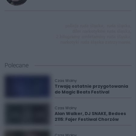
policja ruda śląska,
ruda śląska,
diler narkotyków ruda śląska,
2 kilogramy amfetaminy ruda śląska,
narkotyki ruda śląska zatrzymanie,
Polecane
Czas Wolny
Trwają ostatnie przygotowania
do Magic Beats Festival
Czas Wolny
Alan Walker, DJ SNAKE, Bedoes
2115: Fajer Festiwal Chorzów
Czas Wolny