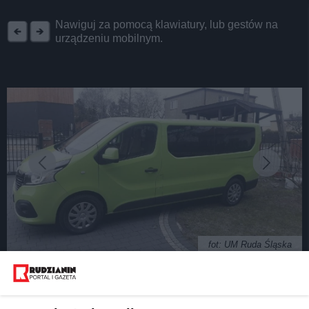
REKLAMA
Nawiguj za pomocą klawiatury, lub gestów na
urządzeniu mobilnym.
fot: UM Ruda Śląska
"Dzwonię i jadę" w Rudzie Śląskiej. Darmowy