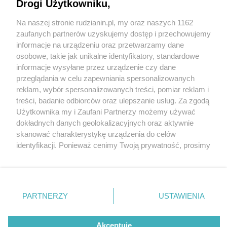
transport dla seniorów z fundacją Aktywni My. To
Drogi Użytkowniku,
już ósma edycja projektu
Na naszej stronie rudzianin.pl, my oraz naszych 1162
Wydawca mediów
lokalnych
zaufanych partnerów uzyskujemy dostęp i przechowujemy
3 / 3
informacje na urządzeniu oraz przetwarzamy dane
Ruda slaska dzwonie i jade
osobowe, takie jak unikalne identyfikatory, standardowe
informacje wysyłane przez urządzenie czy dane
przeglądania w celu zapewniania spersonalizowanych
Darmowy transport do sklepu, przychodni czy
reklam, wybór spersonalizowanych treści, pomiar reklam i
Nie zapomnij
treści, badanie odbiorców oraz ulepszanie usług. Za zgodą
muzeum? W Rudzie Śląskiej już po raz ósmy startuje
zapoznać się z:
polityką prywatności
regulamin korzystania z portali
Użytkownika my i Zaufani Partnerzy możemy używać
Twoje
miasto
Skontakuj się
z nami
akcja bezpłatnych przejazdów dla starszych
dokładnych danych geolokalizacyjnych oraz aktywnie
Piekary Śląskie
Kontakt
skanować charakterystykę urządzenia do celów
mieszkańców. "Popularność, jaką od początku cieszy
Chorzów
Wydawca
identyfikacji. Ponieważ cenimy Twoją prywatność, prosimy
Tarnowskie Góry
Redakcja
się akcja Dzwonię i jadę, jest najlepszym dowodem na
Ruda Śląska
Newsletter
o zgodę na korzystanie z tych technologii poprzez
Świętochłowice
Reklama
to, jak potrzebne są tego rodzaju inicjatywy" - mówi
kliknięcie „Akceptuję”. Zgoda jest dobrowolna i zawsze
Tychy
możesz ją zmienić/wycofać klikając przycisk ustawień
Bytom
wiceprezydent Rudy Śląskiej Anna Krzysteczko.
Katowice
prywatności znajdujący się w lewym dolnym rogu strony
PARTNERZY
USTAWIENIA
Gliwice
. Niektóre rodzaje przetwarzania danych nie wymagają
Zabrze
Wróć do artykułu:
Zagłębie
zgody użytkownika, ale masz prawo sprzeciwić się
"Dzwonię i jadę" w Rudzie Śląskiej. Darmowy
takiemu przetwarzaniu. Preferencje będą miały
Akceptuję