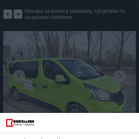
REKLAMA
Nawiguj za pomocą klawiatury, lub gestów na
urządzeniu mobilnym.
fot: UM Ruda Śląska