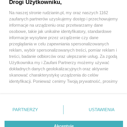
Drogi Użytkowniku,
"Dzwonię i jadę" w Rudzie Śląskiej. Darmowy
transport dla seniorów z fundacją Aktywni My. To
Na naszej stronie rudzianin.pl, my oraz naszych 1162
już ósma edycja projektu
Wydawca mediów
lokalnych
zaufanych partnerów uzyskujemy dostęp i przechowujemy
informacje na urządzeniu oraz przetwarzamy dane
2 / 3
osobowe, takie jak unikalne identyfikatory, standardowe
informacje wysyłane przez urządzenie czy dane
Ruda slaska dzwonie i jade 2
przeglądania w celu zapewniania spersonalizowanych
reklam, wybór spersonalizowanych treści, pomiar reklam i
Nie zapomnij
treści, badanie odbiorców oraz ulepszanie usług. Za zgodą
Darmowy transport do sklepu, przychodni czy
zapoznać się z:
polityką prywatności
regulamin korzystania z portali
Użytkownika my i Zaufani Partnerzy możemy używać
Twoje
miasto
Skontakuj się
z nami
muzeum? W Rudzie Śląskiej już po raz ósmy startuje
dokładnych danych geolokalizacyjnych oraz aktywnie
Piekary Śląskie
Kontakt
akcja bezpłatnych przejazdów dla starszych
skanować charakterystykę urządzenia do celów
Chorzów
Wydawca
identyfikacji. Ponieważ cenimy Twoją prywatność, prosimy
Tarnowskie Góry
Redakcja
mieszkańców. "Popularność, jaką od początku cieszy
Ruda Śląska
Newsletter
o zgodę na korzystanie z tych technologii poprzez
Świętochłowice
Reklama
się akcja Dzwonię i jadę, jest najlepszym dowodem na
kliknięcie „Akceptuję”. Zgoda jest dobrowolna i zawsze
Tychy
możesz ją zmienić/wycofać klikając przycisk ustawień
Bytom
to, jak potrzebne są tego rodzaju inicjatywy" - mówi
Katowice
prywatności znajdujący się w lewym dolnym rogu strony
PARTNERZY
USTAWIENIA
wiceprezydent Rudy Śląskiej Anna Krzysteczko.
Gliwice
. Niektóre rodzaje przetwarzania danych nie wymagają
Zabrze
Zagłębie
zgody użytkownika, ale masz prawo sprzeciwić się
takiemu przetwarzaniu. Preferencje będą miały
Akceptuję