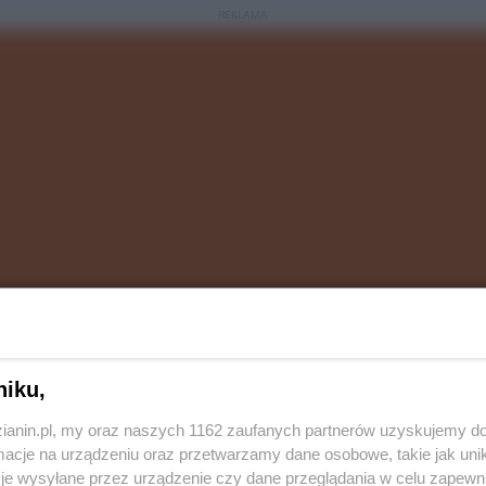
REKLAMA
niku,
y będzie układ ulic na odcinku od granicy ze
zianin.pl, my oraz naszych 1162 zaufanych partnerów uzyskujemy do
 oraz do ulicy Karola Goduli i ulicy Pawła.
cje na urządzeniu oraz przetwarzamy dane osobowe, takie jak unika
deszczowa i wybudowana przepompownia wód
je wysyłane przez urządzenie czy dane przeglądania w celu zapewn