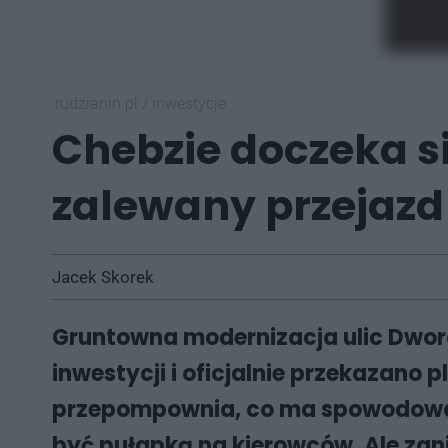
rudzianin.pl
/
inwestycje
Chebzie doczeka s
zalewany przejaz
Jacek Skorek
Gruntowna modernizacja ulic Dworc
inwestycji i oficjalnie przekazano
przepompownia, co ma spowodować,
być pułapką na kierowców. Ale zan