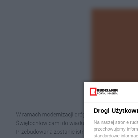
Drogi Użytkow
W ramach modernizacji dróg w Chebziu rozbudowan
Na naszej stronie rud
Świętochłowicami do wiaduktu kolejowego w Chebziu
przechowujemy informa
Przebudowana zostanie istniejąca kanalizacja 
standardowe informac