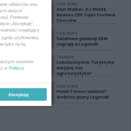
Czas Wolny
anie odbiorców oraz
Alan Walker, DJ SNAKE,
nych danych
Bedoes 2115: Fajer Festiwal
kacji. Ponieważ
Chorzów
ięcie „Akceptuję”.
ywatności znajdujący
Czas Wolny
ą zgody użytkownika,
Światowe gwiazdy EDM
zagrają w Legendii
 tylko na tej
Turystyka
 naszych serwisów
Lubelszczyzna. Turystyka
wiejska, czy
esz w
Polityce
agroturystyka?
Czas Wolny
Polski Tomorrowland?
Akceptuję
Ambitne plany Legendii
REKLAMA