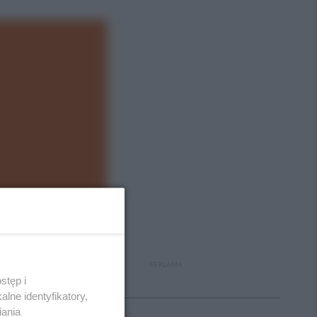
REKLAMA
stęp i
Polecane
lne identyfikatory,
iania