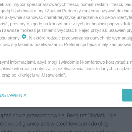
owej, teletechnicznej, elektroenergetycznej oraz
klam, wybór spersonalizowanych treści, pomiar reklam i treści, bad
e - wymieniona będzie warstwa konstrukcyjna dróg
 zgodą Użytkownika my i Zaufani Partnerzy możemy używać dokład
az aktywnie skanować charakterystykę urządzenia do celów identyfi
ść, prosimy o zgodę na korzystanie z tych technologii poprzez klikn
a i zawsze możesz ją zmienić/wycofać klikając przycisk ustawień pr
ogu strony
. Niektóre rodzaje przetwarzania danych nie wymagaj
iwić się takiemu przetwarzaniu. Preferencje będą miały zastosowania
szego miasta – mówi
Michał Pierończyk
,
s robót obejmuje między innymi budowę nowej
szymi informacjami, abyś mógł świadomie i komfortowo korzystać z
ie zabezpieczenie rejonu wiaduktu kolejowego
gółowe informacje dotyczące przetwarzania Twoich danych znajdzi
s
oraz po kliknięciu w „Ustawienia”.
e miało miejsce i tym samym utrudniało
USTAWIENIA
ązać nowa przepompownia. Będą też "dodatki" nie
werowe od granicy ze Świętochłowicami do ulicy
duktu do ulicy Starej, który pokrywać się będzie z