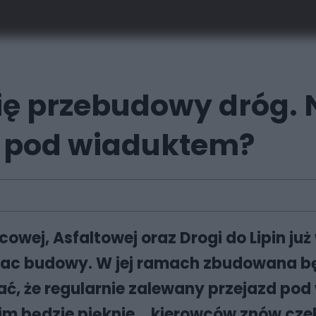
ię przebudowy dróg. N
d pod wiaduktem?
owej, Asfaltowej oraz Drogi do Lipin ju
 plac budowy. W jej ramach zbudowana bę
 że regularnie zalewany przejazd pod
im będzie pięknie... kierowców znów cz