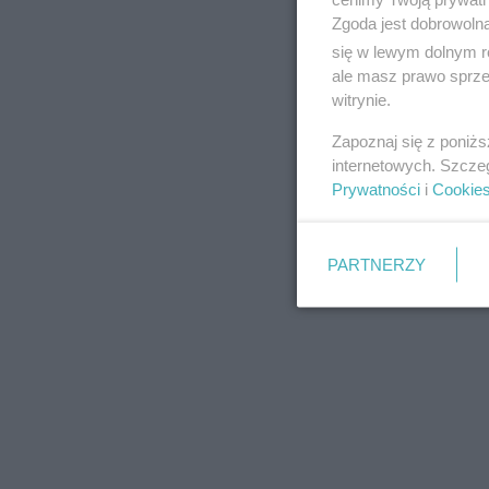
Zgoda jest dobrowoln
się w lewym dolnym r
ale masz prawo sprzec
witrynie.
REKLAMA
Zapoznaj się z poniż
internetowych. Szcze
Prywatności
i
Cookie
PARTNERZY