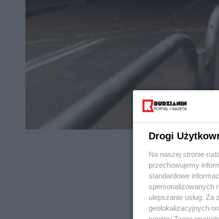
Drogi Użytkow
Na naszej stronie rud
przechowujemy informa
standardowe informac
spersonalizowanych re
REKLAMA
ulepszanie usług. Za
geolokalizacyjnych or
cenimy Twoją prywatno