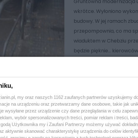
Gruntowna modernizacja uli
wkrótce. Wyłoniono wykonaw
budowy. W jej ramach zbud
przepompownia, co ma spo
wiaduktem w Chebziu prze
będzie pięknie... kierowc
niku,
zianin.pl, my oraz naszych 1162 zaufanych partnerów uzyskujemy do
cje na urządzeniu oraz przetwarzamy dane osobowe, takie jak unika
je wysyłane przez urządzenie czy dane przeglądania w celu zapewn
klam, wybór spersonalizowanych treści, pomiar reklam i treści, bad
 zgodą Użytkownika my i Zaufani Partnerzy możemy używać dokład
az aktywnie skanować charakterystykę urządzenia do celów identyfi
ść, prosimy o zgodę na korzystanie z tych technologii poprzez klikn