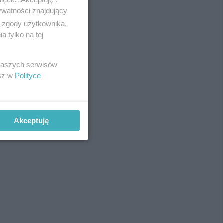
ywatności znajdujący
ą zgody użytkownika,
 tylko na tej
REKLAMA
 naszych serwisów
esz w
Polityce
Akceptuję