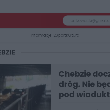
Informacje
112
Sport
Kultura
BZIE
Chebzie doc
dróg. Nie bę
pod wiaduk