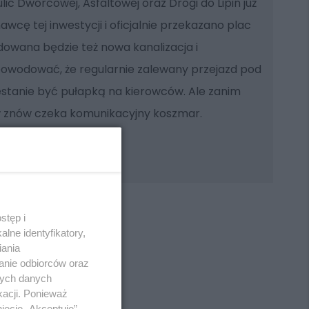
c Dworcowej, Asfaltowej oraz Drogi do Lipin już
cę tej inwestycji i oficjalnie przekazano plac
owana będzie też nowa kanalizacja i
wodować, że regularnie zalewany przejazd pod
stanie być pułapką na kierowców. Ale zanim
ów znów czeka komunikacyjny koszmar.
stęp i
lne identyfikatory,
iania
anie odbiorców oraz
REKLAMA
nych danych
kacji. Ponieważ
ięcie „Akceptuję”.