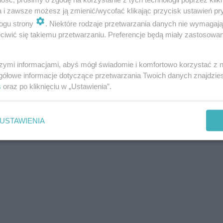
a i zawsze możesz ją zmienić/wycofać klikając przycisk ustawień pr
ogu strony
. Niektóre rodzaje przetwarzania danych nie wymagaj
iwić się takiemu przetwarzaniu. Preferencje będą miały zastosowania
szymi informacjami, abyś mógł świadomie i komfortowo korzystać z
gółowe informacje dotyczące przetwarzania Twoich danych znajdzi
s
oraz po kliknięciu w „Ustawienia”.
USTAWIENIA