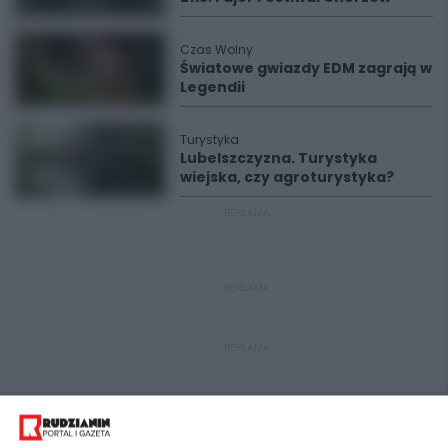
Czas Wolny
Światowe gwiazdy EDM zagrają w
Legendii
Turystyka
Lubelszczyzna. Turystyka
wiejska, czy agroturystyka?
REKLAMA
REKLAMA
REKLAMA