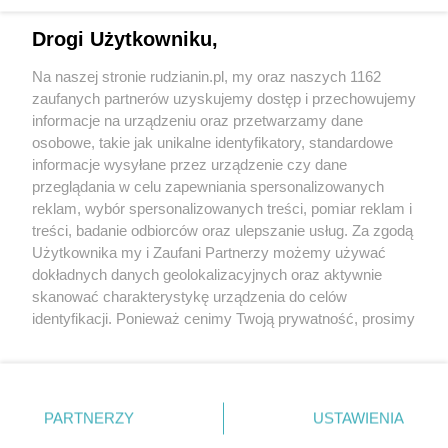
Drogi Użytkowniku,
Na naszej stronie rudzianin.pl, my oraz naszych 1162
Wydawca mediów
lokalnych
zaufanych partnerów uzyskujemy dostęp i przechowujemy
informacje na urządzeniu oraz przetwarzamy dane
osobowe, takie jak unikalne identyfikatory, standardowe
informacje wysyłane przez urządzenie czy dane
przeglądania w celu zapewniania spersonalizowanych
reklam, wybór spersonalizowanych treści, pomiar reklam i
Nie zapomnij
treści, badanie odbiorców oraz ulepszanie usług. Za zgodą
zapoznać się z:
polityką prywatności
regulamin korzystania z portali
Użytkownika my i Zaufani Partnerzy możemy używać
Twoje
miasto
Skontakuj się
z nami
dokładnych danych geolokalizacyjnych oraz aktywnie
Piekary Śląskie
Kontakt
skanować charakterystykę urządzenia do celów
Chorzów
Wydawca
identyfikacji. Ponieważ cenimy Twoją prywatność, prosimy
Tarnowskie Góry
Redakcja
Ruda Śląska
Newsletter
o zgodę na korzystanie z tych technologii poprzez
Świętochłowice
Reklama
kliknięcie „Akceptuję”. Zgoda jest dobrowolna i zawsze
Tychy
możesz ją zmienić/wycofać klikając przycisk ustawień
Bytom
Katowice
prywatności znajdujący się w lewym dolnym rogu strony
PARTNERZY
USTAWIENIA
Gliwice
. Niektóre rodzaje przetwarzania danych nie wymagają
Zabrze