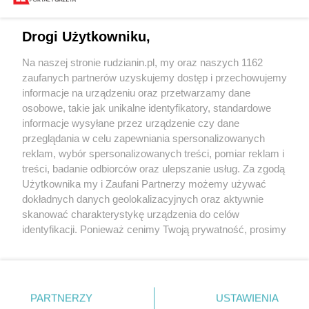
Drogi Użytkowniku,
Na naszej stronie rudzianin.pl, my oraz naszych 1162
Wydawca mediów
lokalnych
zaufanych partnerów uzyskujemy dostęp i przechowujemy
informacje na urządzeniu oraz przetwarzamy dane
osobowe, takie jak unikalne identyfikatory, standardowe
informacje wysyłane przez urządzenie czy dane
przeglądania w celu zapewniania spersonalizowanych
reklam, wybór spersonalizowanych treści, pomiar reklam i
Nie zapomnij
treści, badanie odbiorców oraz ulepszanie usług. Za zgodą
zapoznać się z:
polityką prywatności
regulamin korzystania z portali
Użytkownika my i Zaufani Partnerzy możemy używać
Twoje
miasto
Skontakuj się
z nami
dokładnych danych geolokalizacyjnych oraz aktywnie
Piekary Śląskie
Kontakt
skanować charakterystykę urządzenia do celów
Chorzów
Wydawca
identyfikacji. Ponieważ cenimy Twoją prywatność, prosimy
Tarnowskie Góry
Redakcja
Ruda Śląska
Newsletter
o zgodę na korzystanie z tych technologii poprzez
Świętochłowice
Reklama
kliknięcie „Akceptuję”. Zgoda jest dobrowolna i zawsze
Tychy
możesz ją zmienić/wycofać klikając przycisk ustawień
Bytom
Katowice
prywatności znajdujący się w lewym dolnym rogu strony
PARTNERZY
USTAWIENIA
Gliwice
. Niektóre rodzaje przetwarzania danych nie wymagają
Zabrze