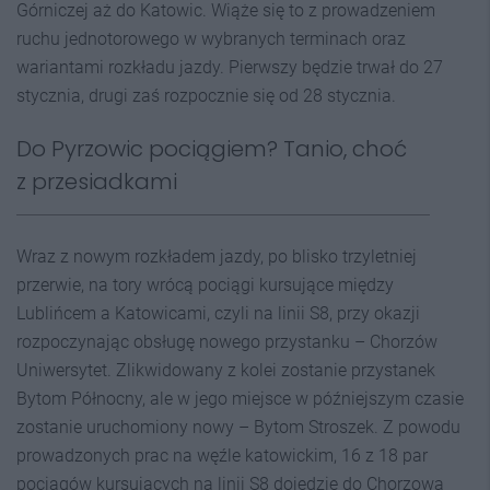
Górniczej aż do Katowic. Wiąże się to z prowadzeniem
ruchu jednotorowego w wybranych terminach oraz
wariantami rozkładu jazdy. Pierwszy będzie trwał do 27
stycznia, drugi zaś rozpocznie się od 28 stycznia.
Do Pyrzowic pociągiem? Tanio, choć
z przesiadkami
Wraz z nowym rozkładem jazdy, po blisko trzyletniej
przerwie, na tory wrócą pociągi kursujące między
Lublińcem a Katowicami, czyli na linii S8, przy okazji
rozpoczynając obsługę nowego przystanku – Chorzów
Uniwersytet. Zlikwidowany z kolei zostanie przystanek
Bytom Północny, ale w jego miejsce w późniejszym czasie
zostanie uruchomiony nowy – Bytom Stroszek. Z powodu
prowadzonych prac na węźle katowickim, 16 z 18 par
pociągów kursujących na linii S8 dojedzie do Chorzowa