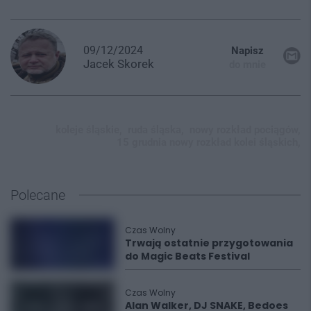
09/12/2024
Napisz
Jacek
Skorek
do mnie
koleje śląskie,
ruda śląska,
nowy rozkład pociągów,
15 grudnia nowy rozkład kolei śląskich,
Polecane
Czas Wolny
Trwają ostatnie przygotowania
do Magic Beats Festival
Czas Wolny
Alan Walker, DJ SNAKE, Bedoes