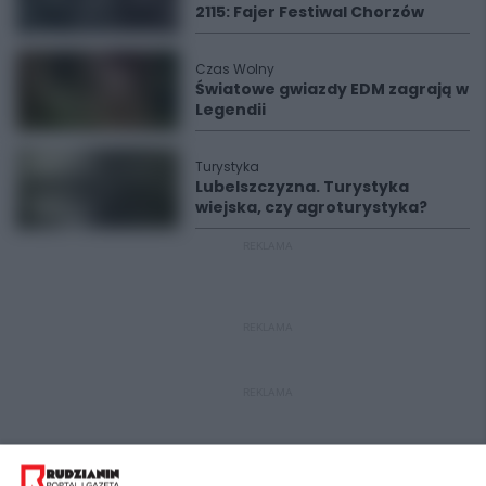
2115: Fajer Festiwal Chorzów
Czas Wolny
Światowe gwiazdy EDM zagrają w
Legendii
Turystyka
Lubelszczyzna. Turystyka
wiejska, czy agroturystyka?
REKLAMA
REKLAMA
REKLAMA