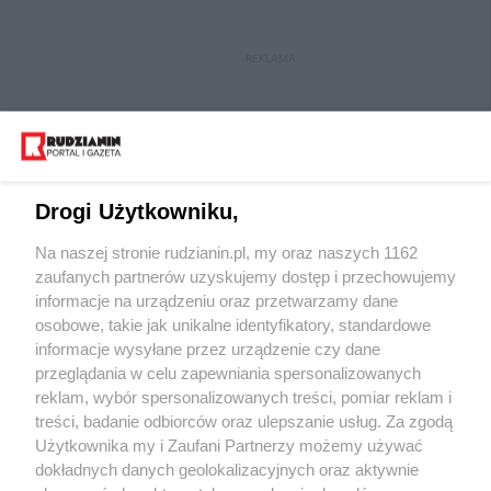
REKLAMA
Drogi Użytkowniku,
Na naszej stronie rudzianin.pl, my oraz naszych 1162
Wydawca mediów
lokalnych
zaufanych partnerów uzyskujemy dostęp i przechowujemy
informacje na urządzeniu oraz przetwarzamy dane
osobowe, takie jak unikalne identyfikatory, standardowe
informacje wysyłane przez urządzenie czy dane
przeglądania w celu zapewniania spersonalizowanych
reklam, wybór spersonalizowanych treści, pomiar reklam i
Nie zapomnij
treści, badanie odbiorców oraz ulepszanie usług. Za zgodą
zapoznać się z:
polityką prywatności
regulamin korzystania z portali
Użytkownika my i Zaufani Partnerzy możemy używać
Twoje
miasto
Skontakuj się
z nami
dokładnych danych geolokalizacyjnych oraz aktywnie
Piekary Śląskie
Kontakt