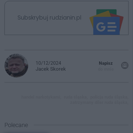
Subskrybuj rudzianin.pl
10/12/2024
Napisz
Jacek
Skorek
do mnie
handel narkotykami,
ruda śląska,
policja ruda śląska,
zatrzymany diler ruda śląska,
Polecane