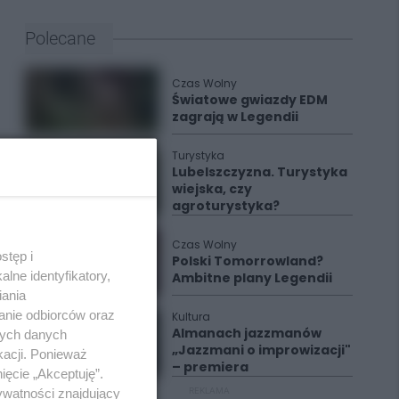
Polecane
Czas Wolny
Światowe gwiazdy EDM
zagrają w Legendii
Turystyka
Lubelszczyzna. Turystyka
wiejska, czy
agroturystyka?
Czas Wolny
stęp i
Polski Tomorrowland?
lne identyfikatory,
Ambitne plany Legendii
iania
anie odbiorców oraz
Kultura
Almanach jazzmanów
nych danych
„Jazzmani o improwizacji"
kacji. Ponieważ
– premiera
ięcie „Akceptuję”.
ywatności znajdujący
REKLAMA