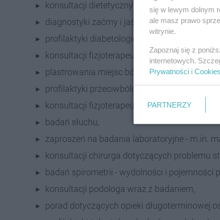
konsultacji dietetycznych,
się w lewym dolnym r
ale masz prawo sprzec
diagnostyki zaćmy i jaskry - badanie wraz z ko
witrynie.
profilaktyki diabetologicznej,
Zapoznaj się z poniż
konsultacji fizjoterapeutów,
internetowych. Szcze
plastrowania miejsc bólowych - kinesiotaping
Prywatności
i
Cookie
profilaktyki przeciwbólowej z zastosowaniem l
konsultacji fizjoterapeuty uroginekologiczn
PARTNERZY
badań słuchu,
zaproszeń na badania laboratoryjne - m.in. 
konsultacji chirurga dotyczących problemu s
badań spirometrii - wydolności i pojemności p
konsultacji podologa wraz z badaniem,
porad dotyczących opieki długoterminowej os