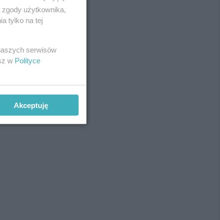
ą zgody użytkownika,
 tylko na tej
 naszych serwisów
esz w
Polityce
Akceptuję