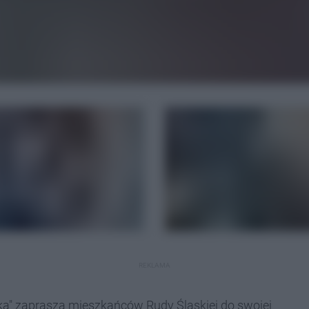
REKLAMA
cka" zaprasza mieszkańców Rudy Śląskiej do swojej