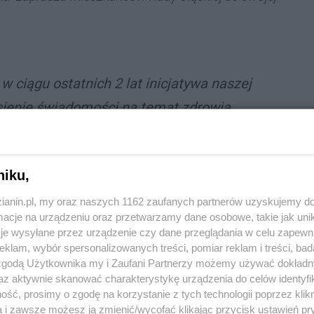
 w ciągu ostatnich 2 lat inicjatywa naszej
esienie świadomości na temat zdrowia
oraz umożliwienie skorzystania z wielu
ń i konsultacji specjalistów w jednym miejscu i
niku,
owska
z Unii Brackiej.
zianin.pl, my oraz naszych 1162 zaufanych partnerów uzyskujemy do
cje na urządzeniu oraz przetwarzamy dane osobowe, takie jak unika
je wysyłane przez urządzenie czy dane przeglądania w celu zapewn
mach do dyspozycji będzie ponad 20 stanowisk
klam, wybór spersonalizowanych treści, pomiar reklam i treści, bad
 zgodą Użytkownika my i Zaufani Partnerzy możemy używać dokład
ymi z:
az aktywnie skanować charakterystykę urządzenia do celów identyfi
ść, prosimy o zgodę na korzystanie z tych technologii poprzez klikn
z z konsultacją lekarską,
a i zawsze możesz ją zmienić/wycofać klikając przycisk ustawień pr