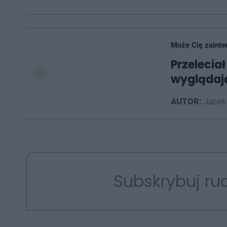
Może Cię zainte
Przelecia
wyglądają
AUTOR:
Jacek
Subskrybuj rud