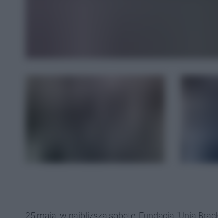
25 maja, w najbliższą sobotę, Fundacja "Unia Bra