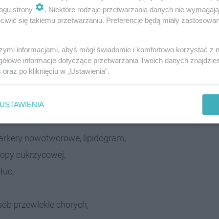
ogu strony
. Niektóre rodzaje przetwarzania danych nie wymagaj
iwić się takiemu przetwarzaniu. Preferencje będą miały zastosowania
nsultacją okulisty,
szymi informacjami, abyś mógł świadomie i komfortowo korzystać z
gółowe informacje dotyczące przetwarzania Twoich danych znajdzi
,
s
oraz po kliknięciu w „Ustawienia”.
aseroterapii i fali uderzeniowej,
ego wraz ze wstępnym badaniem,
USTAWIENIA
markery nowotworowe, lipidogram,
topy cukrzycowej,
łuc,
ób przewlekle chorych,