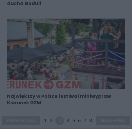
ducha Goduli
Największy w Polsce festiwal miniwypraw
Kierunek GZM
POPRZEDNIA
1
2
3
4
5
6
7
8
NASTĘPNA