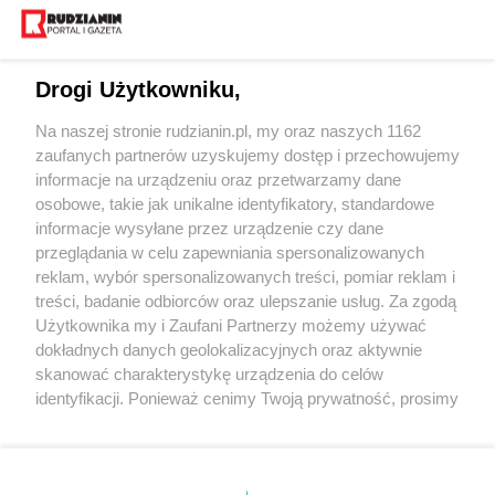
Drogi Użytkowniku,
Na naszej stronie rudzianin.pl, my oraz naszych 1162
Wydawca mediów
lokalnych
zaufanych partnerów uzyskujemy dostęp i przechowujemy
informacje na urządzeniu oraz przetwarzamy dane
osobowe, takie jak unikalne identyfikatory, standardowe
informacje wysyłane przez urządzenie czy dane
przeglądania w celu zapewniania spersonalizowanych
reklam, wybór spersonalizowanych treści, pomiar reklam i
Nie zapomnij
treści, badanie odbiorców oraz ulepszanie usług. Za zgodą
zapoznać się z:
polityką prywatności
regulamin korzystania z portali
Użytkownika my i Zaufani Partnerzy możemy używać
Twoje
miasto
Skontaktuj się
z nami
dokładnych danych geolokalizacyjnych oraz aktywnie
Piekary Śląskie
Kontakt
skanować charakterystykę urządzenia do celów
Chorzów
Wydawca
identyfikacji. Ponieważ cenimy Twoją prywatność, prosimy
Tarnowskie Góry
Redakcja
Ruda Śląska
Newsletter
o zgodę na korzystanie z tych technologii poprzez
Świętochłowice
Reklama
kliknięcie „Akceptuję”. Zgoda jest dobrowolna i zawsze
Tychy
możesz ją zmienić/wycofać klikając przycisk ustawień
Bytom
Katowice
prywatności znajdujący się w lewym dolnym rogu strony