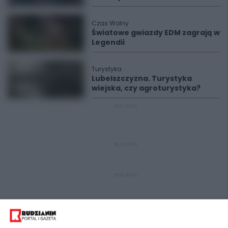
Czas Wolny
Światowe gwiazdy EDM zagrają w
Legendii
Turystyka
Lubelszczyzna. Turystyka
wiejska, czy agroturystyka?
REKLAMA
REKLAMA
REKLAMA