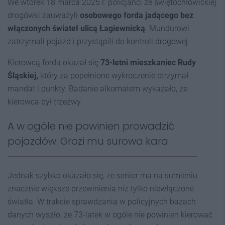
We wtorek 18 marca 2025 r. policjanci ze świętochłowickiej
drogówki zauważyli
osobowego forda jadącego bez
włączonych świateł ulicą Łagiewnicką
. Mundurowi
zatrzymali pojazd i przystąpili do kontroli drogowej.
Kierowcą forda okazał się
73-letni mieszkaniec Rudy
Śląskiej,
który za popełnione wykroczenie otrzymał
mandat i punkty. Badanie alkomatem wykazało, że
kierowca był trzeźwy.
A w ogóle nie powinien prowadzić
pojazdów. Grozi mu surowa kara
Jednak szybko okazało się, że senior ma na sumieniu
znacznie większe przewinienia niż tylko niewłączone
światła. W trakcie sprawdzania w policyjnych bazach
danych wyszło, że 73-latek w ogóle nie powinien kierować