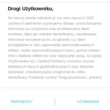
Drogi Użytkowniku,
Na naszej stronie rudzianin.pl, my oraz naszych 1162
Wydawca mediów
lokalnych
zaufanych partnerów uzyskujemy dostęp i przechowujemy
informacje na urządzeniu oraz przetwarzamy dane
osobowe, takie jak unikalne identyfikatory, standardowe
informacje wysyłane przez urządzenie czy dane
przeglądania w celu zapewniania spersonalizowanych
reklam, wybór spersonalizowanych treści, pomiar reklam i
Nie zapomnij
treści, badanie odbiorców oraz ulepszanie usług. Za zgodą
zapoznać się z:
polityką prywatności
regulamin korzystania z portali
Użytkownika my i Zaufani Partnerzy możemy używać
Twoje
miasto
Skontakuj się
z nami
dokładnych danych geolokalizacyjnych oraz aktywnie
Piekary Śląskie
Kontakt
skanować charakterystykę urządzenia do celów
Chorzów
Wydawca
identyfikacji. Ponieważ cenimy Twoją prywatność, prosimy
Tarnowskie Góry
Redakcja
Ruda Śląska
Newsletter
o zgodę na korzystanie z tych technologii poprzez
Świętochłowice
Reklama
kliknięcie „Akceptuję”. Zgoda jest dobrowolna i zawsze
Tychy
możesz ją zmienić/wycofać klikając przycisk ustawień
Bytom
Katowice
prywatności znajdujący się w lewym dolnym rogu strony
PARTNERZY
USTAWIENIA
Gliwice
. Niektóre rodzaje przetwarzania danych nie wymagają
Zabrze
Zagłębie