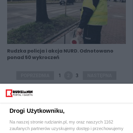
Rudzka policja i akcja NURD. Odnotowano
ponad 50 wykroczeń
POPRZEDNIA
1
2
3
NASTĘPNA
Drogi Użytkowniku,
Na naszej stronie rudzianin.pl, my oraz naszych 1162
Wydawca mediów
lokalnych
zaufanych partnerów uzyskujemy dostęp i przechowujemy