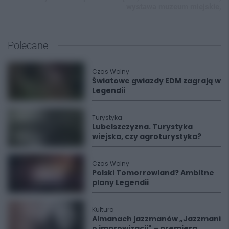
wystawa muzeum miejskie,
Polecane
Czas Wolny
Światowe gwiazdy EDM zagrają w
Legendii
Turystyka
Lubelszczyzna. Turystyka
wiejska, czy agroturystyka?
Czas Wolny
Polski Tomorrowland? Ambitne
plany Legendii
Kultura
Almanach jazzmanów „Jazzmani
o improwizacji" – premiera