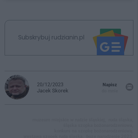
Subskrybuj rudzianin.pl
20/12/2023
Napisz
Jacek
Skorek
do mnie
muzeum miejskie w rudzie śląskiej,
ruda śląska,
śląska szopka bożonarodzeniowa,
konkurs na szopkę bożonarodzeniową,
wystawa szopek ruda śląska,
boze narodzenie 2023,