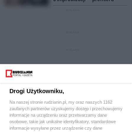
REKLAMA
REKLAMA
REKLAMA
Drogi Użytkowniku,
Na naszej stronie rudzianin.pl, my oraz naszych 1162
Wydawca mediów
lokalnych
zaufanych partnerów uzyskujemy dostęp i przechowujemy
informacje na urządzeniu oraz przetwarzamy dane
osobowe, takie jak unikalne identyfikatory, standardowe
informacje wysyłane przez urządzenie czy dane