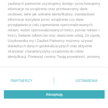
Wydawca mediów
lokalnych
zaufanych partnerów uzyskujemy dostęp i przechowujemy
informacje na urządzeniu oraz przetwarzamy dane
osobowe, takie jak unikalne identyfikatory, standardowe
informacje wysyłane przez urządzenie czy dane
przeglądania w celu zapewniania spersonalizowanych
reklam, wybór spersonalizowanych treści, pomiar reklam i
Nie zapomnij
treści, badanie odbiorców oraz ulepszanie usług. Za zgodą
zapoznać się z:
polityką prywatności
regulamin korzystania z portali
Użytkownika my i Zaufani Partnerzy możemy używać
Twoje
miasto
Skontakuj się
z nami
dokładnych danych geolokalizacyjnych oraz aktywnie
Piekary Śląskie
Kontakt
skanować charakterystykę urządzenia do celów
Chorzów
Wydawca
identyfikacji. Ponieważ cenimy Twoją prywatność, prosimy
Tarnowskie Góry
Redakcja
Ruda Śląska
Newsletter
o zgodę na korzystanie z tych technologii poprzez
Świętochłowice
Reklama
kliknięcie „Akceptuję”. Zgoda jest dobrowolna i zawsze
Tychy
możesz ją zmienić/wycofać klikając przycisk ustawień
Bytom
Katowice
prywatności znajdujący się w lewym dolnym rogu strony
PARTNERZY
USTAWIENIA
Gliwice
. Niektóre rodzaje przetwarzania danych nie wymagają
Zabrze
Zagłębie
zgody użytkownika, ale masz prawo sprzeciwić się
Akceptuję
takiemu przetwarzaniu. Preferencje będą miały
zastosowania tylko na tej witrynie.