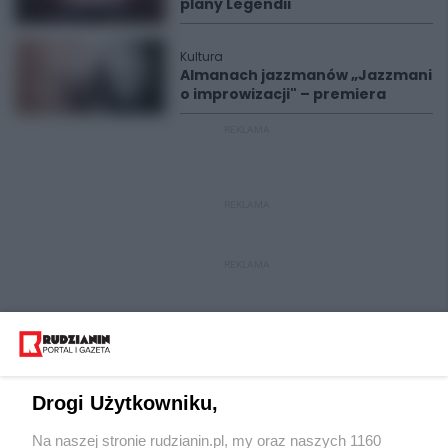
plany Legendii
Kultura
Almanach jazzmanów „Jazzmani
o improwizacji" – premiera
REKLAMA
REKLAMA
REKLAMA
Drogi Użytkowniku,
Na naszej stronie rudzianin.pl, my oraz naszych 1160