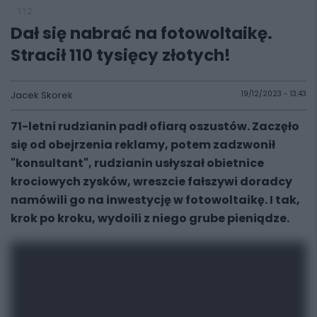
112
Dał się nabrać na fotowoltaikę.
Stracił 110 tysięcy złotych!
Jacek Skorek
19/12/2023 - 13:43
71-letni rudzianin padł ofiarą oszustów. Zaczęło
się od obejrzenia reklamy, potem zadzwonił
"konsultant", rudzianin usłyszał obietnice
krociowych zysków, wreszcie fałszywi doradcy
namówili go na inwestycję w fotowoltaikę. I tak,
krok po kroku, wydoili z niego grube pieniądze.