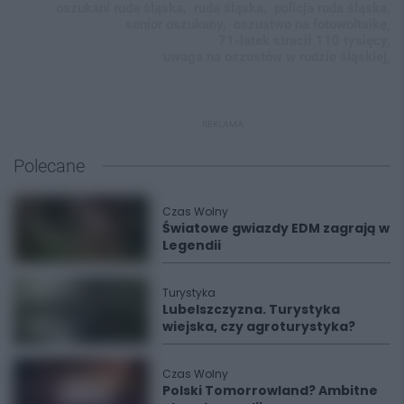
oszukani ruda śląska,
ruda śląska,
policja ruda śląska,
senior oszukany,
oszustwo na fotowoltaikę,
71-latek stracił 110 tysięcy,
uwaga na oszustów w rudzie śląskiej,
REKLAMA
Polecane
Czas Wolny
Światowe gwiazdy EDM zagrają w
Legendii
Turystyka
Lubelszczyzna. Turystyka
wiejska, czy agroturystyka?
Czas Wolny
Polski Tomorrowland? Ambitne