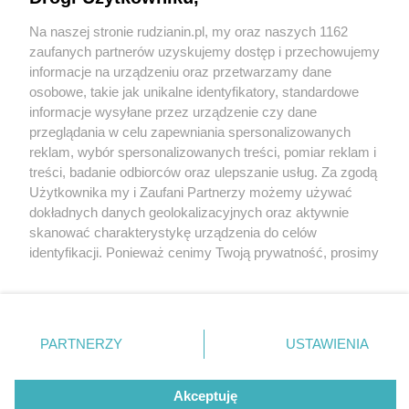
Na naszej stronie rudzianin.pl, my oraz naszych 1162
zaufanych partnerów uzyskujemy dostęp i przechowujemy
informacje na urządzeniu oraz przetwarzamy dane
Wróć do strony głównej
osobowe, takie jak unikalne identyfikatory, standardowe
informacje wysyłane przez urządzenie czy dane
ślązag.pl
przeglądania w celu zapewniania spersonalizowanych
reklam, wybór spersonalizowanych treści, pomiar reklam i
treści, badanie odbiorców oraz ulepszanie usług. Za zgodą
0
%
Użytkownika my i Zaufani Partnerzy możemy używać
dokładnych danych geolokalizacyjnych oraz aktywnie
skanować charakterystykę urządzenia do celów
identyfikacji. Ponieważ cenimy Twoją prywatność, prosimy
o zgodę na korzystanie z tych technologii poprzez
kliknięcie „Akceptuję”. Zgoda jest dobrowolna i zawsze
możesz ją zmienić/wycofać klikając przycisk ustawień
prywatności znajdujący się w lewym dolnym rogu strony
PARTNERZY
USTAWIENIA
. Niektóre rodzaje przetwarzania danych nie wymagają
zgody użytkownika, ale masz prawo sprzeciwić się
Akceptuję
takiemu przetwarzaniu. Preferencje będą miały