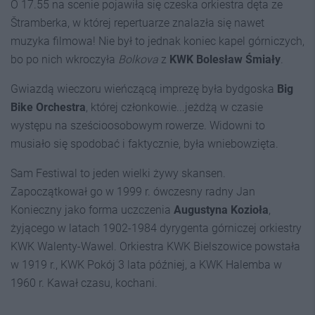
O 17.55 na scenie pojawiła się czeska orkiestra dęta ze
Štramberka, w której repertuarze znalazła się nawet
muzyka filmowa! Nie był to jednak koniec kapel górniczych,
bo po nich wkroczyła
Bolkova
z
KWK Bolesław Śmiały
.
Gwiazdą wieczoru wieńczącą imprezę była bydgoska
Big
Bike Orchestra
, której członkowie...jeżdżą w czasie
występu na sześcioosobowym rowerze. Widowni to
musiało się spodobać i faktycznie, była wniebowzięta.
Sam Festiwal to jeden wielki żywy skansen.
Zapoczątkował go w 1999 r. ówczesny radny Jan
Konieczny jako forma uczczenia
Augustyna Kozioła
,
żyjącego w latach 1902-1984 dyrygenta górniczej orkiestry
KWK Walenty-Wawel. Orkiestra KWK Bielszowice powstała
w 1919 r., KWK Pokój 3 lata później, a KWK Halemba w
1960 r. Kawał czasu, kochani.