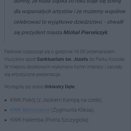
dumny, że Ruda Śląska co roku staje się sceną
dla wspaniałych artystów i że możemy wspólnie
celebrować to wyjątkowe dziedzictwo. - chwalił
się prezydent miasta
Michał Pierończyk
.
Festiwal rozpoczął się o godzinie 16.00 przemarszem
muzyków spod
Sanktuarium św. Józefa
do Parku Kozioła.
W miejscu docelowym wykonano hymn imprezy i zaczęły
się artystyczne prezentacje.
Wystąpiły po sobie
Orkiestry Dęte
:
KWK Pokój (z Jackiem Kampą na czele);
KWK Bielszowice
(Zygmunta Kliksa);
KWK Halemba (Piotra Szczygioła).