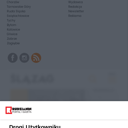
Chorzów
Wydawca
Tarnowskie Góry
Redakcja
Ruda Śląska
Newsletter
Świętochłowice
Reklama
Tychy
Bytom
Katowice
Gliwice
Zabrze
Zagłębie
Drogi Użytkowniku,