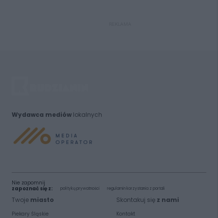
REKLAMA
Wydawca mediów
lokalnych
Nie zapomnij
zapoznać się z:
polityką prywatności
regulamin korzystania z portali
Twoje
miasto
Skontakuj się
z nami
Piekary Śląskie
Kontakt