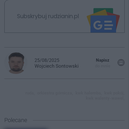
Subskrybuj rudzianin.pl
25/08/2025
Napisz
Wojciech
Sontowski
do mnie
ruda,
orkiestra górnicza,
kwk halemba,
kwk pokój,
kwk walenty-wawel,
Polecane