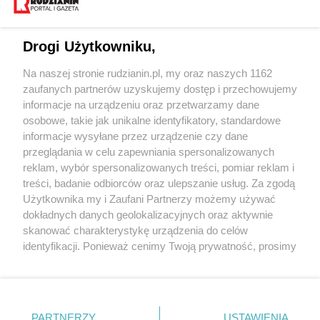
Drogi Użytkowniku,
Na naszej stronie rudzianin.pl, my oraz naszych 1162
Wydawca mediów
lokalnych
zaufanych partnerów uzyskujemy dostęp i przechowujemy
informacje na urządzeniu oraz przetwarzamy dane
osobowe, takie jak unikalne identyfikatory, standardowe
informacje wysyłane przez urządzenie czy dane
przeglądania w celu zapewniania spersonalizowanych
reklam, wybór spersonalizowanych treści, pomiar reklam i
Nie zapomnij
treści, badanie odbiorców oraz ulepszanie usług. Za zgodą
zapoznać się z:
polityką prywatności
regulamin korzystania z portali
Użytkownika my i Zaufani Partnerzy możemy używać
Twoje
miasto
Skontaktuj się
z nami
dokładnych danych geolokalizacyjnych oraz aktywnie
Piekary Śląskie
Kontakt
skanować charakterystykę urządzenia do celów
Chorzów
Wydawca
identyfikacji. Ponieważ cenimy Twoją prywatność, prosimy
Tarnowskie Góry
Redakcja
Ruda Śląska
Newsletter
o zgodę na korzystanie z tych technologii poprzez
Świętochłowice
Reklama
kliknięcie „Akceptuję”. Zgoda jest dobrowolna i zawsze
Tychy
możesz ją zmienić/wycofać klikając przycisk ustawień
Bytom
Katowice
prywatności znajdujący się w lewym dolnym rogu strony
PARTNERZY
USTAWIENIA
Gliwice