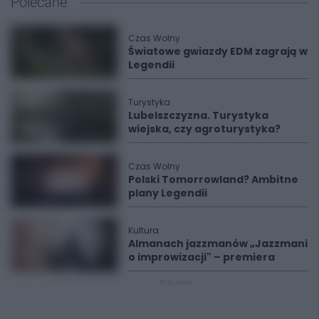
Polecane
Czas Wolny
Światowe gwiazdy EDM zagrają w
Legendii
Turystyka
Lubelszczyzna. Turystyka
wiejska, czy agroturystyka?
Czas Wolny
Polski Tomorrowland? Ambitne
plany Legendii
Kultura
Almanach jazzmanów „Jazzmani
o improwizacji" – premiera
REKLAMA