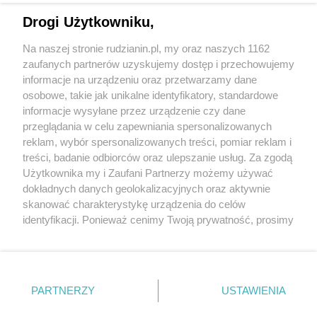
Drogi Użytkowniku,
Na naszej stronie rudzianin.pl, my oraz naszych 1162
zaufanych partnerów uzyskujemy dostęp i przechowujemy
informacje na urządzeniu oraz przetwarzamy dane
Wróć do strony głównej
osobowe, takie jak unikalne identyfikatory, standardowe
informacje wysyłane przez urządzenie czy dane
ślązag.pl
przeglądania w celu zapewniania spersonalizowanych
reklam, wybór spersonalizowanych treści, pomiar reklam i
treści, badanie odbiorców oraz ulepszanie usług. Za zgodą
0
%
Użytkownika my i Zaufani Partnerzy możemy używać
dokładnych danych geolokalizacyjnych oraz aktywnie
skanować charakterystykę urządzenia do celów
identyfikacji. Ponieważ cenimy Twoją prywatność, prosimy
o zgodę na korzystanie z tych technologii poprzez
kliknięcie „Akceptuję”. Zgoda jest dobrowolna i zawsze
możesz ją zmienić/wycofać klikając przycisk ustawień
prywatności znajdujący się w lewym dolnym rogu strony
PARTNERZY
USTAWIENIA
. Niektóre rodzaje przetwarzania danych nie wymagają
zgody użytkownika, ale masz prawo sprzeciwić się