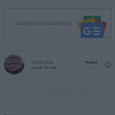
Subskrybuj rudzianin.pl
12/05/2026
Napisz
Jacek
Skorek
do mnie
rudzka inicjatywa lokalna,
ruda śląska,
projekty rudzkiej inicjatywy lokalnej,