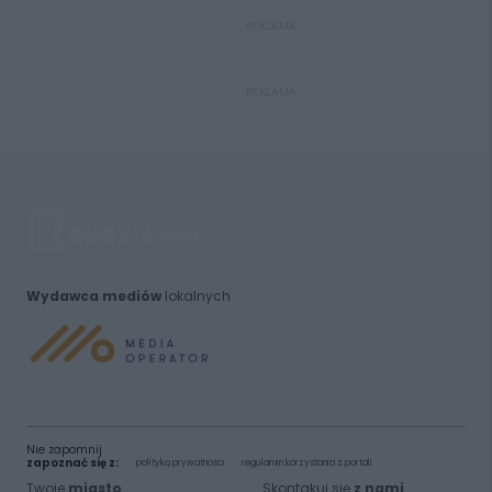
REKLAMA
REKLAMA
Wydawca mediów
lokalnych
Nie zapomnij
zapoznać się z:
polityką prywatności
regulamin korzystania z portali
Twoje
miasto
Skontakuj się
z nami