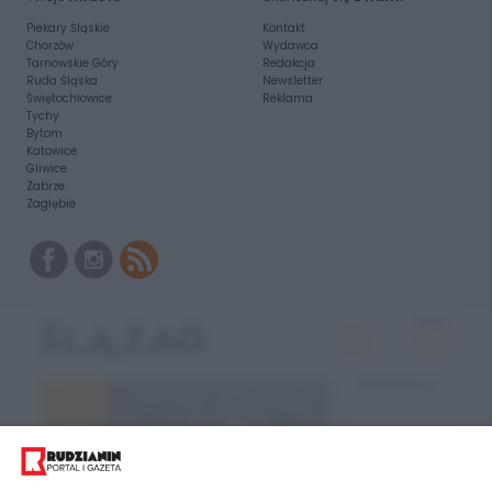
Piekary Śląskie
Kontakt
Chorzów
Wydawca
Tarnowskie Góry
Redakcja
Ruda Śląska
Newsletter
Świętochłowice
Reklama
Tychy
Bytom
Katowice
Gliwice
Zabrze
Zagłębie