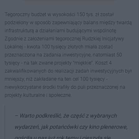
Tegoroczny budżet w wysokości 150 tys. zł został
podzielony w sposób zapewniający balans między twardą
infrastrukturą a działaniami budującymi wspólnotę.
Zgodnie z założeniami tegorocznej Rudzkiej Inicjatywy
Lokalnej - kwota 100 tysięcy złotych miała zostać
przeznaczona na zadania inwestycyjne, natomiast 50
tysięcy - na tak zwane projekty "miękkie". Koszt 4
zakwalifikowanych do realizacji zadań inwestycyjnych był
mniejszy, niż zakładane na ten cel 100 tysięcy -
niewykorzystane środki trafiły do puli przeznaczonej na
projekty kulturalne i społeczne.
– Warto podkreślić, że część z wybranych
wydarzeń, jak potańcówki czy kino plenerowe,
gościła u nas już rok temu i cieszyła się