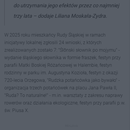
do utrzymania jego efektów przez co najmniej
trzy lata – dodaje Liliana Moskała-Zydra.
W 2025 roku mieszkańcy Rudy Śląskiej w ramach
inicjatywy lokalnej zgłosili 24 wnioski, z których
zrealizowanych zostało 7: "Ślōnski słownik po mojymu" -
wydanie śląskiego słownika w formie fraszek, festyn przy
parafii Matki Boskiej Różańcowej w Halembie, festyn
rodzinny w parku im. Augustyna Kozioła, festyn z okazji
720-lecia Orzegowa, "Rudzka potańcówka jako bywało" -
organizacja trzech potańcówek na placu Jana Pawła II,
"Ruda? To naturalne!" - m.in. warsztaty z zakresu naprawy
rowerów oraz działania ekologiczne, festyn przy parafii p.w.
św. Piusa X.
REKLAMA