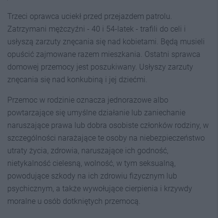
Trzeci oprawca uciekł przed przejazdem patrolu.
Zatrzymani mężczyźni - 40 i 54-latek - trafili do celi i
usłyszą zarzuty znęcania się nad kobietami. Będą musieli
opuścić zajmowane razem mieszkania. Ostatni sprawca
domowej przemocy jest poszukiwany. Usłyszy zarzuty
znęcania się nad konkubiną i jej dziećmi.
Przemoc w rodzinie oznacza jednorazowe albo
powtarzające się umyślne działanie lub zaniechanie
naruszające prawa lub dobra osobiste członków rodziny, w
szczególności narażające te osoby na niebezpieczeństwo
utraty życia, zdrowia, naruszające ich godność,
nietykalność cielesną, wolność, w tym seksualną,
powodujące szkody na ich zdrowiu fizycznym lub
psychicznym, a także wywołujące cierpienia i krzywdy
moralne u osób dotkniętych przemocą.