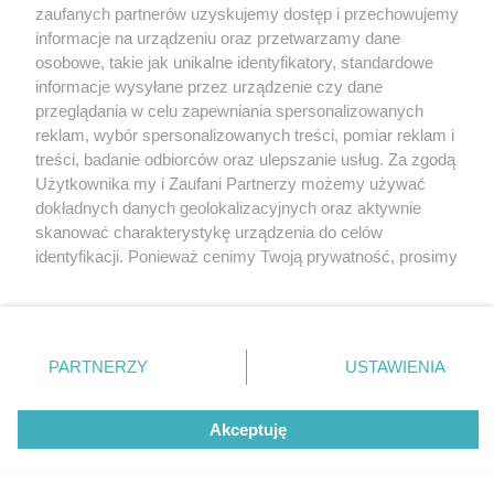
Wydawca mediów
lokalnych
zaufanych partnerów uzyskujemy dostęp i przechowujemy
informacje na urządzeniu oraz przetwarzamy dane
osobowe, takie jak unikalne identyfikatory, standardowe
informacje wysyłane przez urządzenie czy dane
przeglądania w celu zapewniania spersonalizowanych
reklam, wybór spersonalizowanych treści, pomiar reklam i
Nie zapomnij
treści, badanie odbiorców oraz ulepszanie usług. Za zgodą
zapoznać się z:
polityką prywatności
regulamin korzystania z portali
Użytkownika my i Zaufani Partnerzy możemy używać
Twoje
miasto
Skontakuj się
z nami
dokładnych danych geolokalizacyjnych oraz aktywnie
Piekary Śląskie
Kontakt
skanować charakterystykę urządzenia do celów
Chorzów
Wydawca
identyfikacji. Ponieważ cenimy Twoją prywatność, prosimy
Tarnowskie Góry
Redakcja
Ruda Śląska
Newsletter
o zgodę na korzystanie z tych technologii poprzez
Świętochłowice
Reklama
kliknięcie „Akceptuję”. Zgoda jest dobrowolna i zawsze
Tychy
możesz ją zmienić/wycofać klikając przycisk ustawień
Bytom
Katowice
prywatności znajdujący się w lewym dolnym rogu strony
PARTNERZY
USTAWIENIA
Gliwice
. Niektóre rodzaje przetwarzania danych nie wymagają
Zabrze
Zagłębie
zgody użytkownika, ale masz prawo sprzeciwić się
Akceptuję
takiemu przetwarzaniu. Preferencje będą miały
zastosowania tylko na tej witrynie.