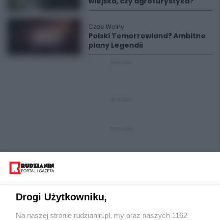
wiejska, czy agroturystyka?
Czas Wolny
Polski Tomorrowland? Ambitne
plany Legendii
REKLAMA
REKLAMA
REKLAMA
Drogi Użytkowniku,
Na naszej stronie rudzianin.pl, my oraz naszych 1162