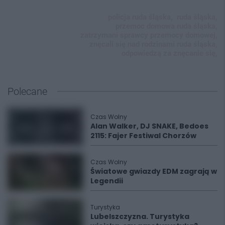
policja ruda śląska,
ruda śląska,
przemoc domowa ruda śląska,
zatrzymani sprawcy przemocy domowej,
znęcali się nad rodzinami ruda śląska,
odpowiedzą za znęcanie się,
Polecane
Czas Wolny
Alan Walker, DJ SNAKE, Bedoes
2115: Fajer Festiwal Chorzów
Czas Wolny
Światowe gwiazdy EDM zagrają w
Legendii
Turystyka
Lubelszczyzna. Turystyka