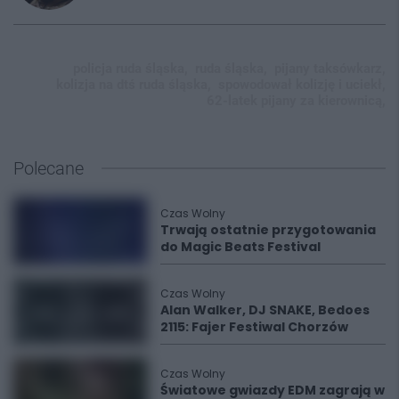
policja ruda śląska,
ruda śląska,
pijany taksówkarz,
kolizja na dtś ruda śląska,
spowodował kolizję i uciekł,
62-latek pijany za kierownicą,
Polecane
Czas Wolny
Trwają ostatnie przygotowania
do Magic Beats Festival
Czas Wolny
Alan Walker, DJ SNAKE, Bedoes
2115: Fajer Festiwal Chorzów
Czas Wolny
Światowe gwiazdy EDM zagrają w