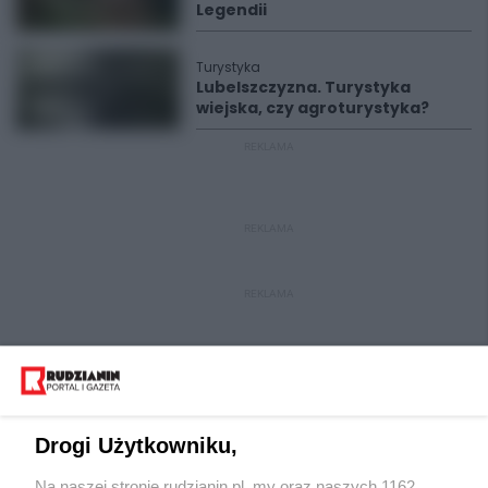
Legendii
Turystyka
Lubelszczyzna. Turystyka
wiejska, czy agroturystyka?
REKLAMA
REKLAMA
REKLAMA
Drogi Użytkowniku,
Na naszej stronie rudzianin.pl, my oraz naszych 1162