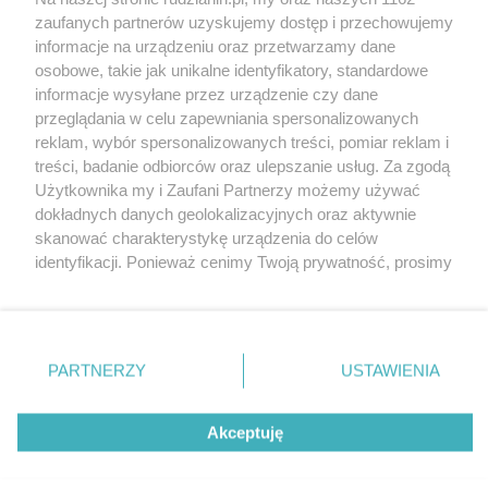
Wydawca mediów
lokalnych
zaufanych partnerów uzyskujemy dostęp i przechowujemy
informacje na urządzeniu oraz przetwarzamy dane
osobowe, takie jak unikalne identyfikatory, standardowe
informacje wysyłane przez urządzenie czy dane
przeglądania w celu zapewniania spersonalizowanych
reklam, wybór spersonalizowanych treści, pomiar reklam i
Nie zapomnij
treści, badanie odbiorców oraz ulepszanie usług. Za zgodą
zapoznać się z:
polityką prywatności
regulamin korzystania z portali
Użytkownika my i Zaufani Partnerzy możemy używać
Twoje
miasto
Skontakuj się
z nami
dokładnych danych geolokalizacyjnych oraz aktywnie
Piekary Śląskie
Kontakt
skanować charakterystykę urządzenia do celów
Chorzów
Wydawca
identyfikacji. Ponieważ cenimy Twoją prywatność, prosimy
Tarnowskie Góry
Redakcja
Ruda Śląska
Newsletter
o zgodę na korzystanie z tych technologii poprzez
Świętochłowice
Reklama
kliknięcie „Akceptuję”. Zgoda jest dobrowolna i zawsze
Tychy
możesz ją zmienić/wycofać klikając przycisk ustawień
Bytom
Katowice
prywatności znajdujący się w lewym dolnym rogu strony
PARTNERZY
USTAWIENIA
Gliwice
. Niektóre rodzaje przetwarzania danych nie wymagają
Zabrze
Zagłębie
zgody użytkownika, ale masz prawo sprzeciwić się
Akceptuję
takiemu przetwarzaniu. Preferencje będą miały
zastosowania tylko na tej witrynie.