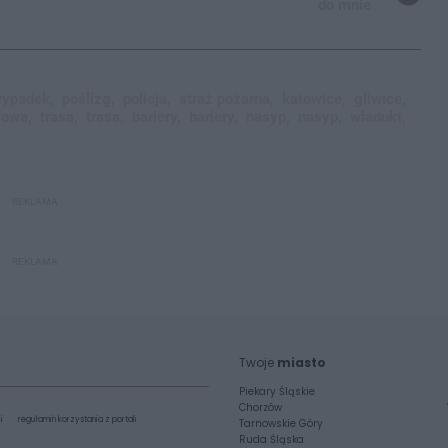
do mnie
ypadek,
poślizg,
policja,
straż pożarna,
katowice,
gliwice,
cowa,
trasa,
trasa,
bariery,
bariery,
nasyp,
nasyp,
wiadukt,
REKLAMA
REKLAMA
Twoje
miasto
Piekary Śląskie
Chorzów
i
regulamin korzystania z portali
Tarnowskie Góry
Ruda Śląska