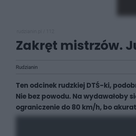
rudzianin.pl
/
112
Zakręt mistrzów. Ju
Rudzianin
Ten odcinek rudzkiej DTŚ-ki, podob
Nie bez powodu. Na wydawałoby si
ograniczenie do 80 km/h, bo akura