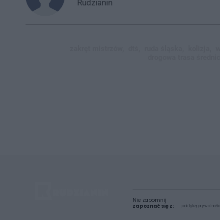
Rudzianin
zakręt mistrzów,
dtś,
ruda śląska,
kolizja,
w
drogowa trasa średni
Nie zapomnij
zapoznać się z:
polityką prywatnośc