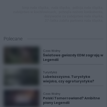
kmp ruda śląska,
ruda śląska,
policja ruda śląska,
zabójstwo w kochłowicach,
pchnęła nożem konkubenta,
dożywocie za zabójstwo ruda śląska,
37-latka zabiła partnera ruda śląska,
Polecane
Czas Wolny
Światowe gwiazdy EDM zagrają w
Legendii
Turystyka
Lubelszczyzna. Turystyka
wiejska, czy agroturystyka?
Czas Wolny
Polski Tomorrowland? Ambitne
plany Legendii