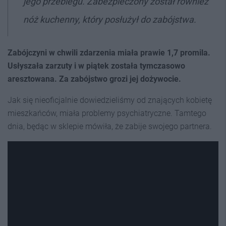
jego przebiegu. Zabezpieczony został również
nóż kuchenny, który posłużył do zabójstwa.
Zabójczyni w chwili zdarzenia miała prawie 1,7 promila.
Usłyszała zarzuty i w piątek została tymczasowo
aresztowana. Za zabójstwo grozi jej dożywocie.
Jak się nieoficjalnie dowiedzieliśmy od znających kobietę
mieszkańców, miała problemy psychiatryczne. Tamtego
dnia, będąc w sklepie mówiła, że zabije swojego partnera.