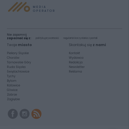
Nie zapomnij
zapoznać się z:
polityką prywatności
regulamin korzystania z portali
Twoje
miasto
Skontakuj się
z nami
Piekary Śląskie
Kontakt
Chorzów
Wydawca
Tarnowskie Góry
Redakcja
Ruda Śląska
Newsletter
Świętochłowice
Reklama
Tychy
Bytom
Katowice
Gliwice
Zabrze
Zagłębie