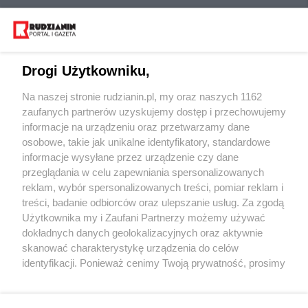
Drogi Użytkowniku,
Na naszej stronie rudzianin.pl, my oraz naszych 1162
Wydawca mediów
lokalnych
zaufanych partnerów uzyskujemy dostęp i przechowujemy
informacje na urządzeniu oraz przetwarzamy dane
osobowe, takie jak unikalne identyfikatory, standardowe
informacje wysyłane przez urządzenie czy dane
przeglądania w celu zapewniania spersonalizowanych
reklam, wybór spersonalizowanych treści, pomiar reklam i
Nie zapomnij
treści, badanie odbiorców oraz ulepszanie usług. Za zgodą
zapoznać się z:
polityką prywatności
regulamin korzystania z portali
Użytkownika my i Zaufani Partnerzy możemy używać
Twoje
miasto
Skontakuj się
z nami
dokładnych danych geolokalizacyjnych oraz aktywnie
Piekary Śląskie
Kontakt
skanować charakterystykę urządzenia do celów
Chorzów
Wydawca
identyfikacji. Ponieważ cenimy Twoją prywatność, prosimy
Tarnowskie Góry
Redakcja
Ruda Śląska
Newsletter
o zgodę na korzystanie z tych technologii poprzez
Świętochłowice
Reklama
kliknięcie „Akceptuję”. Zgoda jest dobrowolna i zawsze
Tychy
możesz ją zmienić/wycofać klikając przycisk ustawień