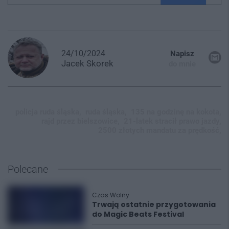
24/10/2024
Napisz
Jacek
Skorek
do mnie
policja ruda śląska,
ruda śląska,
135 na godzinę na kokota,
rajd przez bielszowice,
21-latek stracił prawo jazdy,
2500 złotych mandatu za prędkość,
Polecane
Czas Wolny
Trwają ostatnie przygotowania
do Magic Beats Festival