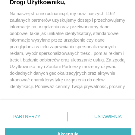
Śląskiej!
Drogi Użytkowniku,
Na naszej stronie rudzianin.pl, my oraz naszych 1162
Wydawca mediów
lokalnych
zaufanych partnerów uzyskujemy dostęp i przechowujemy
informacje na urządzeniu oraz przetwarzamy dane
osobowe, takie jak unikalne identyfikatory, standardowe
informacje wysyłane przez urządzenie czy dane
1 / 2
przeglądania w celu zapewniania spersonalizowanych
reklam, wybór spersonalizowanych treści, pomiar reklam i
Okres wakacyjny to raj dla
Nie zapomnij
treści, badanie odbiorców oraz ulepszanie usług. Za zgodą
zapoznać się z:
polityką prywatności
regulamin korzystania z portali
Użytkownika my i Zaufani Partnerzy możemy używać
włamywaczy
Twoje
miasto
Skontakuj się
z nami
dokładnych danych geolokalizacyjnych oraz aktywnie
Piekary Śląskie
Kontakt
skanować charakterystykę urządzenia do celów
Chorzów
Wydawca
identyfikacji. Ponieważ cenimy Twoją prywatność, prosimy
Tarnowskie Góry
Redakcja
Ruda Śląska
Newsletter
o zgodę na korzystanie z tych technologii poprzez
Świętochłowice
Reklama
kliknięcie „Akceptuję”. Zgoda jest dobrowolna i zawsze
Tychy
możesz ją zmienić/wycofać klikając przycisk ustawień
Bytom
Katowice
prywatności znajdujący się w lewym dolnym rogu strony
REKLAMA
PARTNERZY
USTAWIENIA
Gliwice
. Niektóre rodzaje przetwarzania danych nie wymagają
Zabrze
Zagłębie
zgody użytkownika, ale masz prawo sprzeciwić się
takiemu przetwarzaniu. Preferencje będą miały
Akceptuję