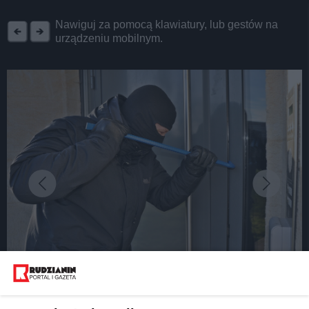
REKLAMA
Nawiguj za pomocą klawiatury, lub gestów na
urządzeniu mobilnym.
fot: pixabay.com
Uwaga! Złodzieje oznaczają mieszkania w Rudzie