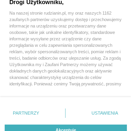
w Zagłębiu, sprzedane. Kupił je fundusz z
Drogi Użytkowniku,
ukraińskim rodowodem
Na naszej stronie rudzianin.pl, my oraz naszych 1162
Wydawca mediów
lokalnych
zaufanych partnerów uzyskujemy dostęp i przechowujemy
informacje na urządzeniu oraz przetwarzamy dane
osobowe, takie jak unikalne identyfikatory, standardowe
1 / 1
informacje wysyłane przez urządzenie czy dane
przeglądania w celu zapewniania spersonalizowanych
Ruda Slaska plaza
reklam, wybór spersonalizowanych treści, pomiar reklam i
Nie zapomnij
treści, badanie odbiorców oraz ulepszanie usług. Za zgodą
zapoznać się z:
polityką prywatności
regulamin korzystania z portali
Użytkownika my i Zaufani Partnerzy możemy używać
Twoje
miasto
Skontakuj się
z nami
Wróć do artykułu:
dokładnych danych geolokalizacyjnych oraz aktywnie
Trzy centra handlowe Plaza: dwa na Śląsku, jedno
Piekary Śląskie
Kontakt
skanować charakterystykę urządzenia do celów
w Zagłębiu, sprzedane. Kupił je fundusz z
Chorzów
Wydawca
identyfikacji. Ponieważ cenimy Twoją prywatność, prosimy
Tarnowskie Góry
Redakcja
ukraińskim rodowodem
Ruda Śląska
Newsletter
o zgodę na korzystanie z tych technologii poprzez
Świętochłowice
Reklama
kliknięcie „Akceptuję”. Zgoda jest dobrowolna i zawsze
Tychy
możesz ją zmienić/wycofać klikając przycisk ustawień
Bytom
Katowice
prywatności znajdujący się w lewym dolnym rogu strony
REKLAMA
PARTNERZY
USTAWIENIA
Gliwice
. Niektóre rodzaje przetwarzania danych nie wymagają
Zabrze
Zagłębie
zgody użytkownika, ale masz prawo sprzeciwić się
takiemu przetwarzaniu. Preferencje będą miały
Akceptuję