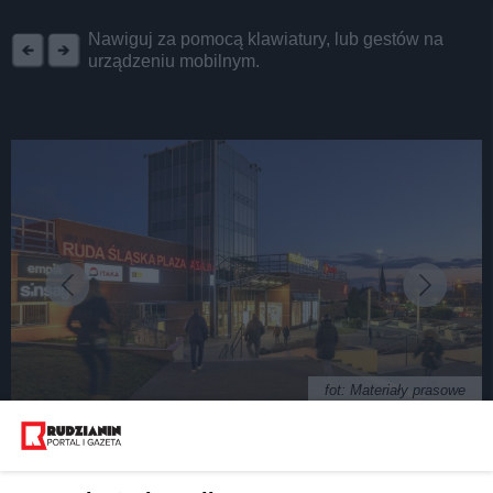
REKLAMA
Nawiguj za pomocą klawiatury, lub gestów na
urządzeniu mobilnym.
fot: Materiały prasowe
Trzy centra handlowe Plaza: dwa na Śląsku, jedno