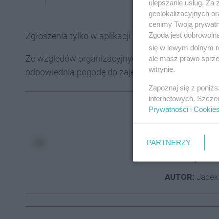
ulepszanie usług. Za
geolokalizacyjnych or
cenimy Twoją prywatno
Zgoda jest dobrowoln
Zgłoszenia tylko w aplikacji w
TYM LINKU
.
się w lewym dolnym r
Ze względów organizacyjnych zapisy przyjmowane 
ale masz prawo sprzec
witrynie.
odpowiednią pogodę do zajęć w plenerze i super p
Zapoznaj się z poniż
internetowych. Szcze
Może Cię zainte
Prywatności
i
Cookie
Na Wirku 
oczyszcza
PARTNERZY
zaniepoko
AUTOR:
Jacek