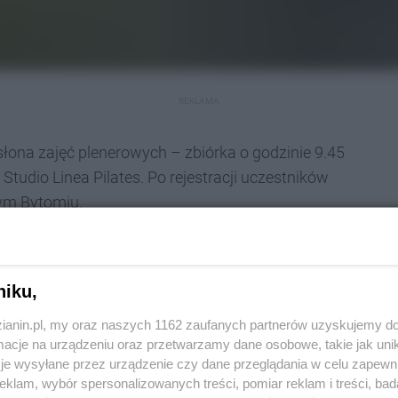
REKLAMA
dsłona zajęć plenerowych – zbiórka o godzinie 9.45
tudio Linea Pilates. Po rejestracji uczestników
ym Bytomiu.
ny - dzieci mile widziane - na czas zajęć
niku,
eci. Po ćwiczeniach zapraszamy na śniadanie
zianin.pl, my oraz naszych 1162 zaufanych partnerów uzyskujemy do
cje na urządzeniu oraz przetwarzamy dane osobowe, takie jak unika
biec - zachęcają organizatorzy. - Mile
je wysyłane przez urządzenie czy dane przeglądania w celu zapewn
klam, wybór spersonalizowanych treści, pomiar reklam i treści, bad