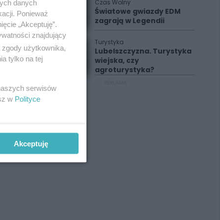
Czas Wolny
nych danych
Światowe gwiazdy EDM
kacji. Ponieważ
zagrają w Legendii
ięcie „Akceptuję”.
ywatności znajdujący
Turystyka
ą zgody użytkownika,
Lubelszczyzna. Turystyka
 tylko na tej
wiejska, czy
agroturystyka?
REKLAMA
 naszych serwisów
esz w
Polityce
Akceptuję