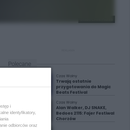
Studio Linea Pilates
REKLAMA
Polecane
Czas Wolny
Trwają ostatnie
przygotowania do Magic
Beats Festival
Czas Wolny
stęp i
Alan Walker, DJ SNAKE,
lne identyfikatory,
Bedoes 2115: Fajer Festiwal
Chorzów
iania
anie odbiorców oraz