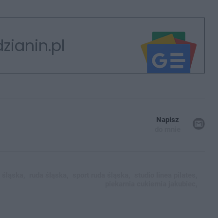
zianin.pl
Napisz
do mnie
 śląska,
ruda śląska,
sport ruda śląska,
studio linea pilates,
piekarnia cukiernia jakubiec,