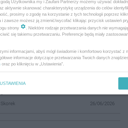
 zgodą Użytkownika my i Zaufani Partnerzy możemy używać dokład
az aktywnie skanować charakterystykę urządzenia do celów identyfi
ść, prosimy o zgodę na korzystanie z tych technologii poprzez klikn
a i zawsze możesz ją zmienić/wycofać klikając przycisk ustawień pr
ogu strony
. Niektóre rodzaje przetwarzania danych nie wymagaj
są do 3 lipca. Organizatorzy zapewniają
iwić się takiemu przetwarzaniu. Preferencje będą miały zastosowania
oczęstunek. Cena 10,00 zł.
szymi informacjami, abyś mógł świadomie i komfortowo korzystać z
gółowe informacje dotyczące przetwarzania Twoich danych znajdzi
resować:
s
oraz po kliknięciu w „Ustawienia”.
powstanie centralna
lnia ścieków. Mieszkańcy
USTAWIENIA
jeni
 Skorek
26/06/2026