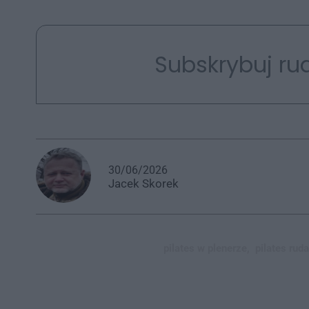
Subskrybuj rud
30/06/2026
Jacek
Skorek
pilates w plenerze,
pilates ruda