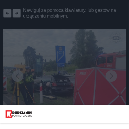
REKLAMA
Nawiguj za pomocą klawiatury, lub gestów na
urządzeniu mobilnym.
fot: Policja Śląska