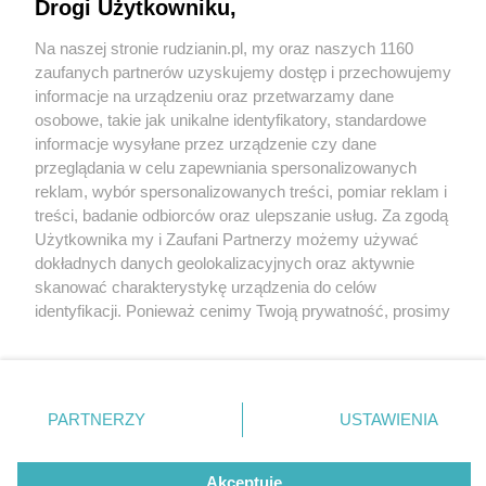
Drogi Użytkowniku,
Tragiczny wypadek na autostradzie A4 w
Mysłowicach, Samochód osobowy zderzył się z
Na naszej stronie rudzianin.pl, my oraz naszych 1160
koparką
Wydawca mediów
lokalnych
zaufanych partnerów uzyskujemy dostęp i przechowujemy
informacje na urządzeniu oraz przetwarzamy dane
osobowe, takie jak unikalne identyfikatory, standardowe
informacje wysyłane przez urządzenie czy dane
1 / 1
przeglądania w celu zapewniania spersonalizowanych
Tragiczny wypadek na A4
reklam, wybór spersonalizowanych treści, pomiar reklam i
Nie zapomnij
treści, badanie odbiorców oraz ulepszanie usług. Za zgodą
zapoznać się z:
polityką prywatności
regulamin korzystania z portali
Użytkownika my i Zaufani Partnerzy możemy używać
Twoje
miasto
Skontakuj się
z nami
dokładnych danych geolokalizacyjnych oraz aktywnie
Wróć do artykułu:
Piekary Śląskie
Kontakt
skanować charakterystykę urządzenia do celów
Tragiczny wypadek na autostradzie A4 w
Chorzów
Wydawca
identyfikacji. Ponieważ cenimy Twoją prywatność, prosimy
Mysłowicach, Samochód osobowy zderzył się z
Tarnowskie Góry
Redakcja
koparką
Ruda Śląska
Newsletter
o zgodę na korzystanie z tych technologii poprzez
Świętochłowice
Reklama
kliknięcie „Akceptuję”. Zgoda jest dobrowolna i zawsze
Tychy
możesz ją zmienić/wycofać klikając przycisk ustawień
Bytom
Katowice
prywatności znajdujący się w lewym dolnym rogu strony
REKLAMA
PARTNERZY
USTAWIENIA
Gliwice
. Niektóre rodzaje przetwarzania danych nie wymagają
Zabrze
Zagłębie
zgody użytkownika, ale masz prawo sprzeciwić się
takiemu przetwarzaniu. Preferencje będą miały
Akceptuję