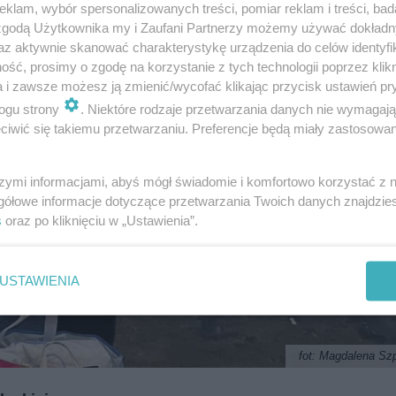
klam, wybór spersonalizowanych treści, pomiar reklam i treści, bad
i
regulamin korzystania z portali
Tarnowskie Góry
 zgodą Użytkownika my i Zaufani Partnerzy możemy używać dokład
Ruda Śląska
Świętochłowice
az aktywnie skanować charakterystykę urządzenia do celów identyfi
Tychy
ść, prosimy o zgodę na korzystanie z tych technologii poprzez klikn
Bytom
Katowice
a i zawsze możesz ją zmienić/wycofać klikając przycisk ustawień pr
Gliwice
ogu strony
. Niektóre rodzaje przetwarzania danych nie wymagaj
Zabrze
Zagłębie
iwić się takiemu przetwarzaniu. Preferencje będą miały zastosowania
szymi informacjami, abyś mógł świadomie i komfortowo korzystać z
gółowe informacje dotyczące przetwarzania Twoich danych znajdzi
s
oraz po kliknięciu w „Ustawienia”.
USTAWIENIA
fot: Magdalena Sz