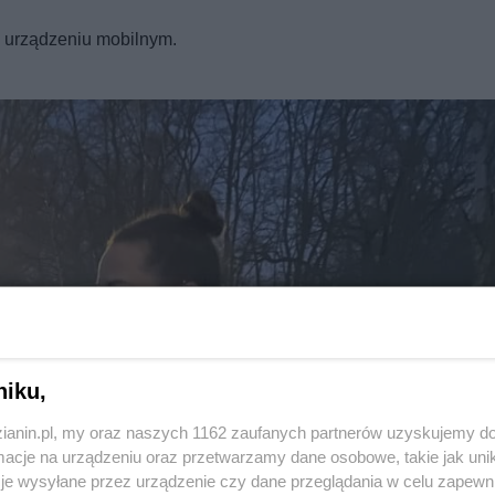
REKLAMA
a urządzeniu mobilnym.
niku,
zianin.pl, my oraz naszych 1162 zaufanych partnerów uzyskujemy do
Twoje
miasto
cje na urządzeniu oraz przetwarzamy dane osobowe, takie jak unika
Piekary Śląskie
je wysyłane przez urządzenie czy dane przeglądania w celu zapewn
Chorzów