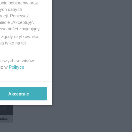
anie odbiorców oraz
Redakcja
nych danych
Newsletter
Reklama
kacji. Ponieważ
ięcie „Akceptuję”.
ywatności znajdujący
ą zgody użytkownika,
 tylko na tej
 naszych serwisów
esz w
Polityce
Akceptuję
potan