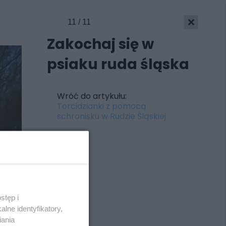
11 / 11
Zakochaj się w
psiaku ruda śląska
Wróć do artykułu:
Torcidzianki z pomocą
schronisku w Rudzie Śląskiej
stęp i
Skontakuj się
z nami
lne identyfikatory,
Kontakt
iania
Wydawca