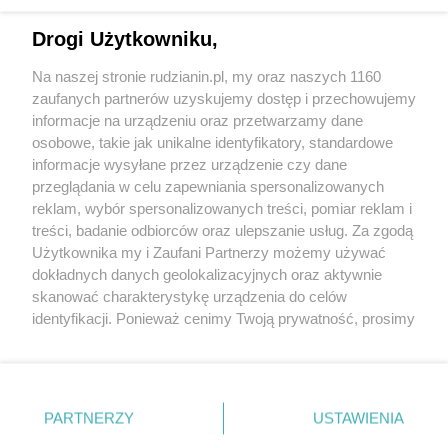
Drogi Użytkowniku,
Na naszej stronie rudzianin.pl, my oraz naszych 1160
Wydawca mediów
lokalnych
zaufanych partnerów uzyskujemy dostęp i przechowujemy
informacje na urządzeniu oraz przetwarzamy dane
osobowe, takie jak unikalne identyfikatory, standardowe
informacje wysyłane przez urządzenie czy dane
przeglądania w celu zapewniania spersonalizowanych
reklam, wybór spersonalizowanych treści, pomiar reklam i
Nie zapomnij
treści, badanie odbiorców oraz ulepszanie usług. Za zgodą
zapoznać się z:
polityką prywatności
regulamin korzystania z portali
Użytkownika my i Zaufani Partnerzy możemy używać
Twoje
miasto
Skontaktuj się
z nami
dokładnych danych geolokalizacyjnych oraz aktywnie
Piekary Śląskie
Kontakt
skanować charakterystykę urządzenia do celów
Chorzów
Wydawca
identyfikacji. Ponieważ cenimy Twoją prywatność, prosimy
Tarnowskie Góry
Redakcja
Ruda Śląska
Newsletter
o zgodę na korzystanie z tych technologii poprzez
Świętochłowice
Reklama
kliknięcie „Akceptuję”. Zgoda jest dobrowolna i zawsze
Tychy
możesz ją zmienić/wycofać klikając przycisk ustawień
Bytom
Katowice
prywatności znajdujący się w lewym dolnym rogu strony
PARTNERZY
USTAWIENIA
Gliwice
. Niektóre rodzaje przetwarzania danych nie wymagają
Zabrze