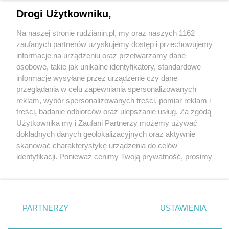
Drogi Użytkowniku,
Na naszej stronie rudzianin.pl, my oraz naszych 1162
Wydawca mediów
lokalnych
zaufanych partnerów uzyskujemy dostęp i przechowujemy
informacje na urządzeniu oraz przetwarzamy dane
osobowe, takie jak unikalne identyfikatory, standardowe
informacje wysyłane przez urządzenie czy dane
przeglądania w celu zapewniania spersonalizowanych
reklam, wybór spersonalizowanych treści, pomiar reklam i
Nie zapomnij
treści, badanie odbiorców oraz ulepszanie usług. Za zgodą
zapoznać się z:
polityką prywatności
regulamin korzystania z portali
Użytkownika my i Zaufani Partnerzy możemy używać
Twoje
miasto
Skontaktuj się
z nami
dokładnych danych geolokalizacyjnych oraz aktywnie
Piekary Śląskie
Kontakt
skanować charakterystykę urządzenia do celów
Chorzów
Wydawca
identyfikacji. Ponieważ cenimy Twoją prywatność, prosimy
Tarnowskie Góry
Redakcja
Ruda Śląska
Newsletter
o zgodę na korzystanie z tych technologii poprzez
Świętochłowice
Reklama
kliknięcie „Akceptuję”. Zgoda jest dobrowolna i zawsze
Tychy
możesz ją zmienić/wycofać klikając przycisk ustawień
Bytom
Katowice
prywatności znajdujący się w lewym dolnym rogu strony
PARTNERZY
USTAWIENIA
Gliwice
. Niektóre rodzaje przetwarzania danych nie wymagają
Zabrze
Zagłębie
zgody użytkownika, ale masz prawo sprzeciwić się