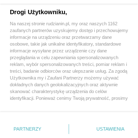
Drogi Użytkowniku,
Na naszej stronie rudzianin.pl, my oraz naszych 1162
Wydawca mediów
lokalnych
zaufanych partnerów uzyskujemy dostęp i przechowujemy
informacje na urządzeniu oraz przetwarzamy dane
osobowe, takie jak unikalne identyfikatory, standardowe
informacje wysyłane przez urządzenie czy dane
przeglądania w celu zapewniania spersonalizowanych
reklam, wybór spersonalizowanych treści, pomiar reklam i
Nie zapomnij
treści, badanie odbiorców oraz ulepszanie usług. Za zgodą
zapoznać się z:
polityką prywatności
regulamin korzystania z portali
Użytkownika my i Zaufani Partnerzy możemy używać
Twoje
miasto
Skontaktuj się
z nami
dokładnych danych geolokalizacyjnych oraz aktywnie
Piekary Śląskie
Kontakt
skanować charakterystykę urządzenia do celów
Chorzów
Wydawca
identyfikacji. Ponieważ cenimy Twoją prywatność, prosimy
Tarnowskie Góry
Redakcja
Ruda Śląska
Newsletter
o zgodę na korzystanie z tych technologii poprzez
Świętochłowice
Reklama
kliknięcie „Akceptuję”. Zgoda jest dobrowolna i zawsze
Tychy
możesz ją zmienić/wycofać klikając przycisk ustawień
Bytom
Katowice
prywatności znajdujący się w lewym dolnym rogu strony
PARTNERZY
USTAWIENIA
Gliwice
. Niektóre rodzaje przetwarzania danych nie wymagają
Zabrze