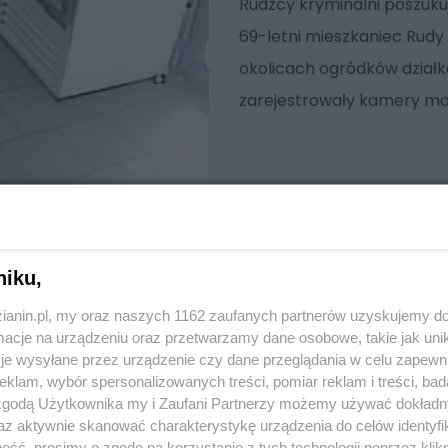
Rudzcy kryminalni poszuk
69-letni mieszkaniec Rudy 
okolicach ogródków działk
zarejestrowały kamery mo
niku,
zianin.pl, my oraz naszych 1162 zaufanych partnerów uzyskujemy do
cje na urządzeniu oraz przetwarzamy dane osobowe, takie jak unika
je wysyłane przez urządzenie czy dane przeglądania w celu zapewn
klam, wybór spersonalizowanych treści, pomiar reklam i treści, bad
 zgodą Użytkownika my i Zaufani Partnerzy możemy używać dokład
az aktywnie skanować charakterystykę urządzenia do celów identyfi
ść, prosimy o zgodę na korzystanie z tych technologii poprzez klikn