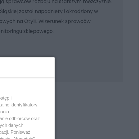
ują sprawców rozboju na starszym mężczyźnie.
Śląskiej został napadnięty i okradziony w
owych na Otylii. Wizerunek sprawców
nitoringu sklepowego.
stęp i
lne identyfikatory,
iania
anie odbiorców oraz
REKLAMA
nych danych
kacji. Ponieważ
ięcie „Akceptuję”.