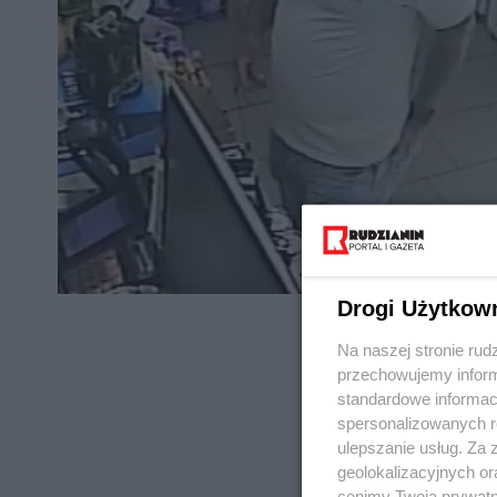
Drogi Użytkow
Na naszej stronie rud
przechowujemy informa
standardowe informac
spersonalizowanych re
REKLAMA
ulepszanie usług. Za
geolokalizacyjnych or
cenimy Twoją prywatno