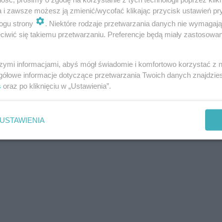
a i zawsze możesz ją zmienić/wycofać klikając przycisk ustawień pr
ogu strony
. Niektóre rodzaje przetwarzania danych nie wymagaj
iwić się takiemu przetwarzaniu. Preferencje będą miały zastosowania
szymi informacjami, abyś mógł świadomie i komfortowo korzystać z
gółowe informacje dotyczące przetwarzania Twoich danych znajdzi
s
oraz po kliknięciu w „Ustawienia”.
USTAWIENIA