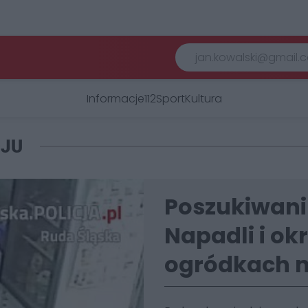
Informacje
112
Sport
Kultura
OJU
Poszukiwani
Napadli i ok
ogródkach na