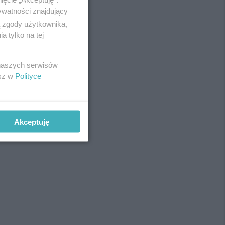
ywatności znajdujący
ą zgody użytkownika,
 tylko na tej
REKLAMA
 naszych serwisów
esz w
Polityce
Akceptuję