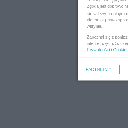
Zgoda jest dobrowoln
się w lewym dolnym r
ale masz prawo sprzec
witrynie.
REKLAMA
Zapoznaj się z poniż
internetowych. Szcze
Prywatności
i
Cookie
PARTNERZY