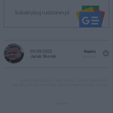
Subskrybuj rudzianin.pl
05/09/2023
Napisz
Jacek
Skorek
do mnie
policja ruda śląska,
ruda śląska,
rozbój ruda śląska,
napadli i okradli staruszka,
poszukiwani sprawcy rozboju,
REKLAMA