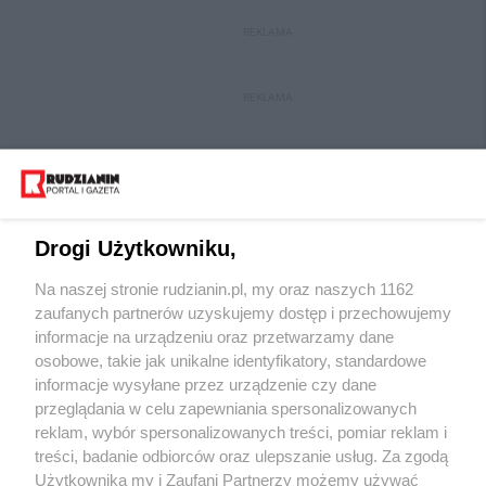
REKLAMA
REKLAMA
Drogi Użytkowniku,
Na naszej stronie rudzianin.pl, my oraz naszych 1162
Wydawca mediów
lokalnych
zaufanych partnerów uzyskujemy dostęp i przechowujemy
informacje na urządzeniu oraz przetwarzamy dane
osobowe, takie jak unikalne identyfikatory, standardowe
informacje wysyłane przez urządzenie czy dane
przeglądania w celu zapewniania spersonalizowanych
reklam, wybór spersonalizowanych treści, pomiar reklam i
Nie zapomnij
treści, badanie odbiorców oraz ulepszanie usług. Za zgodą
zapoznać się z:
polityką prywatności
regulamin korzystania z portali
Użytkownika my i Zaufani Partnerzy możemy używać