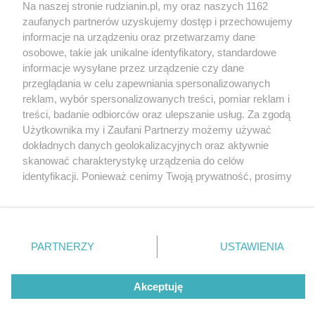
Na naszej stronie rudzianin.pl, my oraz naszych 1162
Wydawca mediów
lokalnych
zaufanych partnerów uzyskujemy dostęp i przechowujemy
informacje na urządzeniu oraz przetwarzamy dane
osobowe, takie jak unikalne identyfikatory, standardowe
informacje wysyłane przez urządzenie czy dane
przeglądania w celu zapewniania spersonalizowanych
reklam, wybór spersonalizowanych treści, pomiar reklam i
Nie zapomnij
treści, badanie odbiorców oraz ulepszanie usług. Za zgodą
zapoznać się z:
polityką prywatności
regulamin korzystania z portali
Użytkownika my i Zaufani Partnerzy możemy używać
Twoje
miasto
Skontaktuj się
z nami
dokładnych danych geolokalizacyjnych oraz aktywnie
Piekary Śląskie
Kontakt
skanować charakterystykę urządzenia do celów
Chorzów
Wydawca
identyfikacji. Ponieważ cenimy Twoją prywatność, prosimy
Tarnowskie Góry
Redakcja
Ruda Śląska
Newsletter
o zgodę na korzystanie z tych technologii poprzez
Świętochłowice
Reklama
kliknięcie „Akceptuję”. Zgoda jest dobrowolna i zawsze
Tychy
możesz ją zmienić/wycofać klikając przycisk ustawień
Bytom
Katowice
prywatności znajdujący się w lewym dolnym rogu strony
PARTNERZY
USTAWIENIA
Gliwice
. Niektóre rodzaje przetwarzania danych nie wymagają
Zabrze
Zagłębie
zgody użytkownika, ale masz prawo sprzeciwić się
Akceptuję
takiemu przetwarzaniu. Preferencje będą miały
zastosowania tylko na tej witrynie.