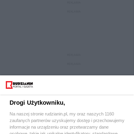
REKLAMA
REKLAMA
REKLAMA
REKLAMA
Drogi Użytkowniku,
Na naszej stronie rudzianin.pl, my oraz naszych 1160
zaufanych partnerów uzyskujemy dostęp i przechowujemy
informacje na urządzeniu oraz przetwarzamy dane
osobowe, takie jak unikalne identyfikatory, standardowe