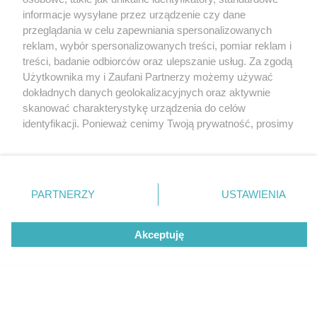
Wydawca mediów
lokalnych
informacje wysyłane przez urządzenie czy dane
przeglądania w celu zapewniania spersonalizowanych
reklam, wybór spersonalizowanych treści, pomiar reklam i
treści, badanie odbiorców oraz ulepszanie usług. Za zgodą
Użytkownika my i Zaufani Partnerzy możemy używać
dokładnych danych geolokalizacyjnych oraz aktywnie
skanować charakterystykę urządzenia do celów
Nie zapomnij
zapoznać się z:
polityką prywatności
regulamin korzystania z portali
identyfikacji. Ponieważ cenimy Twoją prywatność, prosimy
Twoje
miasto
Skontaktuj się
z nami
o zgodę na korzystanie z tych technologii poprzez
kliknięcie „Akceptuję”. Zgoda jest dobrowolna i zawsze
Piekary Śląskie
Kontakt
Chorzów
Wydawca
możesz ją zmienić/wycofać klikając przycisk ustawień
Tarnowskie Góry
Redakcja
prywatności znajdujący się w lewym dolnym rogu strony
Ruda Śląska
Newsletter
PARTNERZY
USTAWIENIA
Świętochłowice
Reklama
. Niektóre rodzaje przetwarzania danych nie wymagają
Tychy
zgody użytkownika, ale masz prawo sprzeciwić się
Bytom
Akceptuję
takiemu przetwarzaniu. Preferencje będą miały
Katowice
Gliwice
zastosowania tylko na tej witrynie.
Zabrze
Zagłębie
Zapoznaj się z poniższymi informacjami, abyś mógł
świadomie i komfortowo korzystać z naszych serwisów
internetowych. Szczegółowe informacje dotyczące