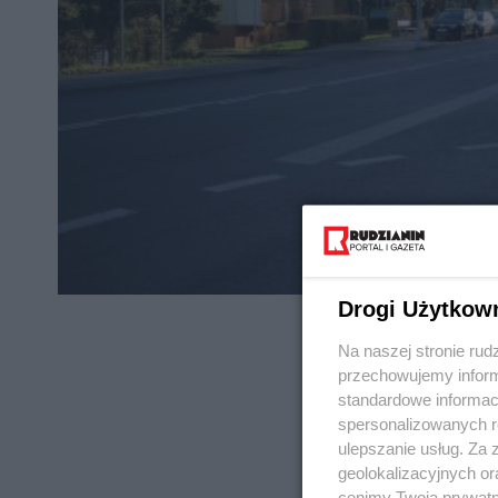
Drogi Użytkow
Na naszej stronie rud
przechowujemy informa
standardowe informac
spersonalizowanych re
REKLAMA
ulepszanie usług. Za
geolokalizacyjnych or
cenimy Twoją prywatno