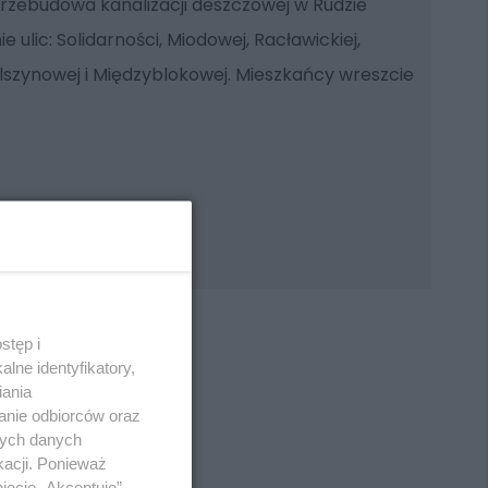
przebudowa kanalizacji deszczowej w Rudzie
e ulic: Solidarności, Miodowej, Racławickiej,
szynowej i Międzyblokowej. Mieszkańcy wreszcie
stęp i
lne identyfikatory,
iania
anie odbiorców oraz
REKLAMA
nych danych
kacji. Ponieważ
ięcie „Akceptuję”.