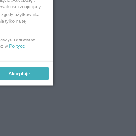
ywatności znajdujący
ą zgody użytkownika,
 tylko na tej
REKLAMA
 naszych serwisów
esz w
Polityce
Akceptuję