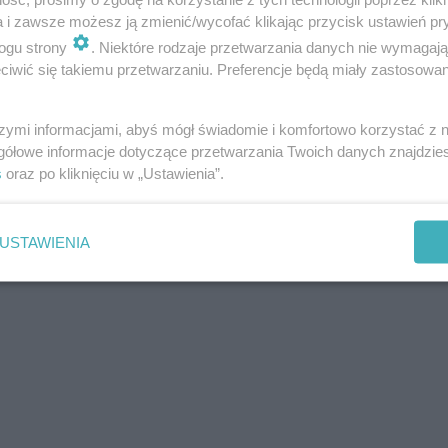
a i zawsze możesz ją zmienić/wycofać klikając przycisk ustawień pr
ogu strony
. Niektóre rodzaje przetwarzania danych nie wymagaj
iwić się takiemu przetwarzaniu. Preferencje będą miały zastosowania
szymi informacjami, abyś mógł świadomie i komfortowo korzystać z
gółowe informacje dotyczące przetwarzania Twoich danych znajdzi
s
oraz po kliknięciu w „Ustawienia”.
USTAWIENIA