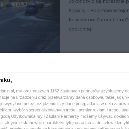
Zakończyła się nareszcie 
Śląskiej – Halembie w rejoni
Kosynierów, Zamenhofa, Ol
odetchną!
niku,
zianin.pl, my oraz naszych 1162 zaufanych partnerów uzyskujemy do
cje na urządzeniu oraz przetwarzamy dane osobowe, takie jak unika
je wysyłane przez urządzenie czy dane przeglądania w celu zapewn
klam, wybór spersonalizowanych treści, pomiar reklam i treści, bad
 zgodą Użytkownika my i Zaufani Partnerzy możemy używać dokład
az aktywnie skanować charakterystykę urządzenia do celów identyfi
ść, prosimy o zgodę na korzystanie z tych technologii poprzez klikn