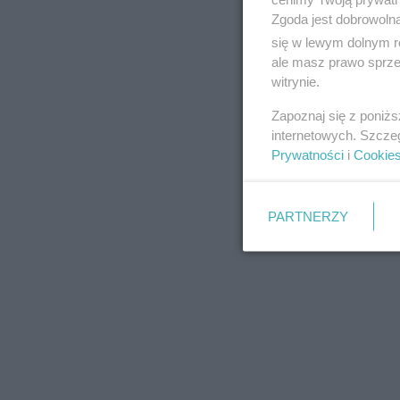
Zgoda jest dobrowoln
się w lewym dolnym r
ale masz prawo sprzec
witrynie.
REKLAMA
Zapoznaj się z poniż
internetowych. Szcze
Prywatności
i
Cookie
PARTNERZY