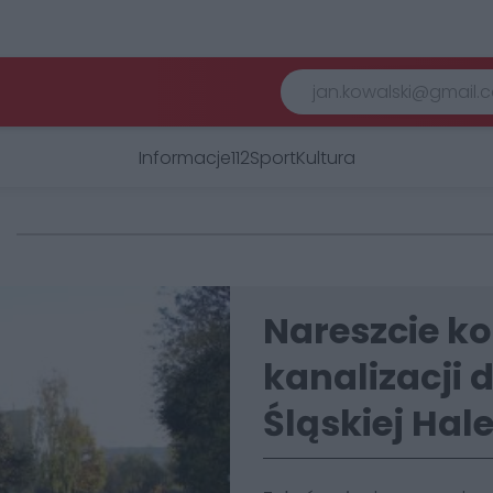
Informacje
112
Sport
Kultura
Nareszcie k
kanalizacji 
Śląskiej Ha