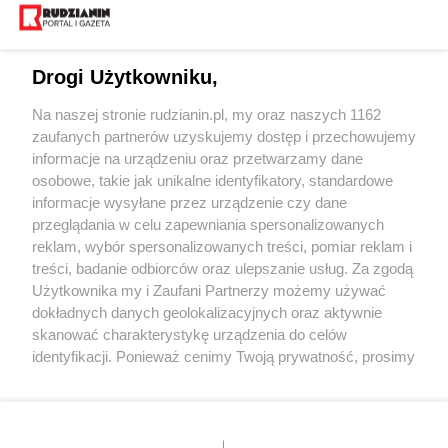
Drogi Użytkowniku,
Na naszej stronie rudzianin.pl, my oraz naszych 1162
Wydawca mediów
lokalnych
zaufanych partnerów uzyskujemy dostęp i przechowujemy
informacje na urządzeniu oraz przetwarzamy dane
osobowe, takie jak unikalne identyfikatory, standardowe
informacje wysyłane przez urządzenie czy dane
przeglądania w celu zapewniania spersonalizowanych
reklam, wybór spersonalizowanych treści, pomiar reklam i
Nie zapomnij
treści, badanie odbiorców oraz ulepszanie usług. Za zgodą
zapoznać się z:
polityką prywatności
regulamin korzystania z portali
Użytkownika my i Zaufani Partnerzy możemy używać
Twoje
miasto
Skontaktuj się
z nami
dokładnych danych geolokalizacyjnych oraz aktywnie
Piekary Śląskie
Kontakt
skanować charakterystykę urządzenia do celów
Chorzów
Wydawca
identyfikacji. Ponieważ cenimy Twoją prywatność, prosimy
Tarnowskie Góry
Redakcja
Ruda Śląska
Newsletter
o zgodę na korzystanie z tych technologii poprzez
Świętochłowice
Reklama
kliknięcie „Akceptuję”. Zgoda jest dobrowolna i zawsze
Tychy
możesz ją zmienić/wycofać klikając przycisk ustawień
Bytom
Katowice
prywatności znajdujący się w lewym dolnym rogu strony