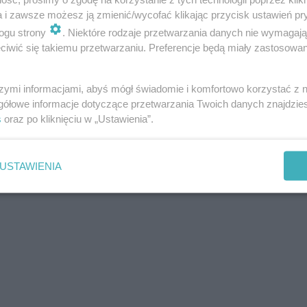
a i zawsze możesz ją zmienić/wycofać klikając przycisk ustawień pr
ogu strony
. Niektóre rodzaje przetwarzania danych nie wymagaj
iwić się takiemu przetwarzaniu. Preferencje będą miały zastosowania
szymi informacjami, abyś mógł świadomie i komfortowo korzystać z
gółowe informacje dotyczące przetwarzania Twoich danych znajdzi
s
oraz po kliknięciu w „Ustawienia”.
USTAWIENIA