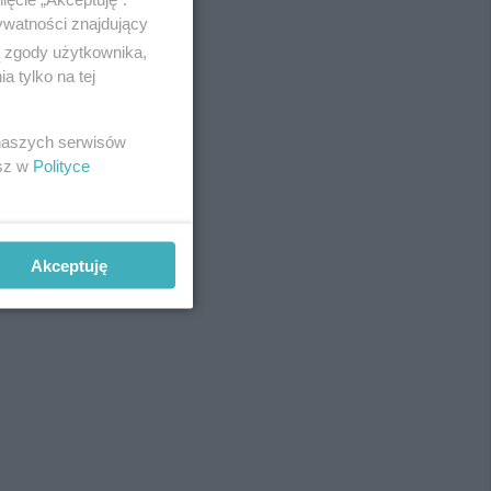
ywatności znajdujący
ą zgody użytkownika,
 tylko na tej
REKLAMA
 naszych serwisów
esz w
Polityce
Akceptuję