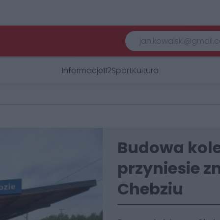
Informacje
112
Sport
Kultura
Budowa kole
przyniesie z
Chebziu