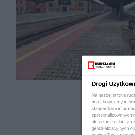
Drogi Użytkow
Na naszej stronie rud
przechowujemy informa
standardowe informac
spersonalizowanych re
REKLAMA
ulepszanie usług. Za
geolokalizacyjnych or
cenimy Twoją prywatno