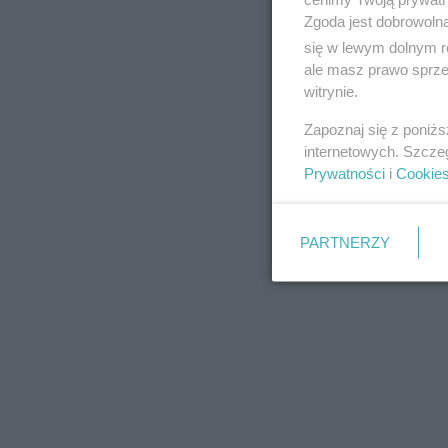
Zgoda jest dobrowoln
się w lewym dolnym r
ale masz prawo sprzec
witrynie.
REKLAMA
Zapoznaj się z poniż
internetowych. Szcze
Prywatności
i
Cookie
PARTNERZY