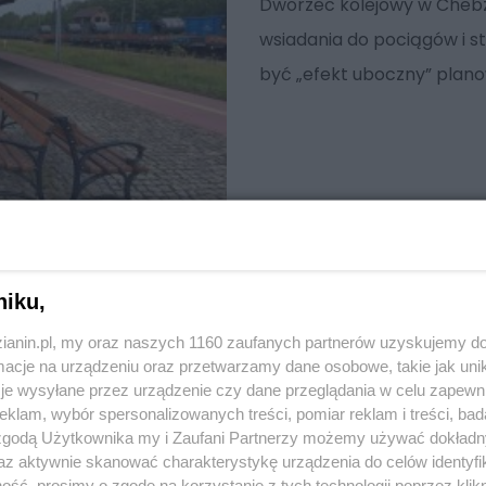
Dworzec kolejowy w Chebz
wsiadania do pociągów i st
być „efekt uboczny” plano
niku,
zianin.pl, my oraz naszych 1160 zaufanych partnerów uzyskujemy do
cje na urządzeniu oraz przetwarzamy dane osobowe, takie jak unika
je wysyłane przez urządzenie czy dane przeglądania w celu zapewn
klam, wybór spersonalizowanych treści, pomiar reklam i treści, bad
 zgodą Użytkownika my i Zaufani Partnerzy możemy używać dokład
az aktywnie skanować charakterystykę urządzenia do celów identyfi
ść, prosimy o zgodę na korzystanie z tych technologii poprzez klikn