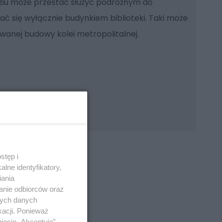
iu może przestać służyć podróżnym do
ać się wyłącznie budynkiem biblioteki. Taki może
wanej budowy kolei metropolitalnej.
stęp i
lne identyfikatory,
iania
anie odbiorców oraz
REKLAMA
nych danych
kacji. Ponieważ
ięcie „Akceptuję”.