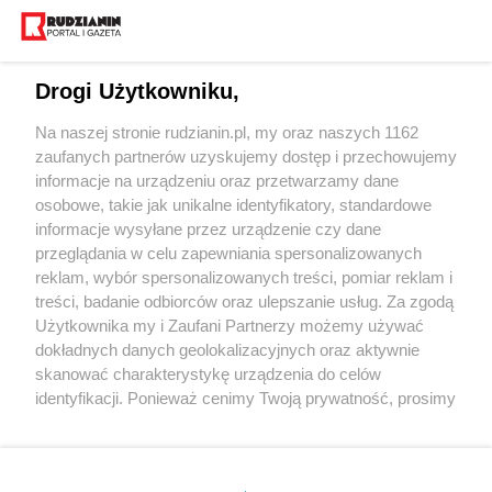
Drogi Użytkowniku,
Na naszej stronie rudzianin.pl, my oraz naszych 1162
Wydawca mediów
lokalnych
zaufanych partnerów uzyskujemy dostęp i przechowujemy
informacje na urządzeniu oraz przetwarzamy dane
osobowe, takie jak unikalne identyfikatory, standardowe
informacje wysyłane przez urządzenie czy dane
przeglądania w celu zapewniania spersonalizowanych
reklam, wybór spersonalizowanych treści, pomiar reklam i
Nie zapomnij
treści, badanie odbiorców oraz ulepszanie usług. Za zgodą
zapoznać się z:
polityką prywatności
regulamin korzystania z portali
Użytkownika my i Zaufani Partnerzy możemy używać
Twoje
miasto
Skontaktuj się
z nami
dokładnych danych geolokalizacyjnych oraz aktywnie
Piekary Śląskie
Kontakt
skanować charakterystykę urządzenia do celów
Chorzów
Wydawca
identyfikacji. Ponieważ cenimy Twoją prywatność, prosimy
Tarnowskie Góry
Redakcja
Ruda Śląska
Newsletter
o zgodę na korzystanie z tych technologii poprzez
Świętochłowice
Reklama
kliknięcie „Akceptuję”. Zgoda jest dobrowolna i zawsze
Tychy
możesz ją zmienić/wycofać klikając przycisk ustawień
Bytom
Katowice